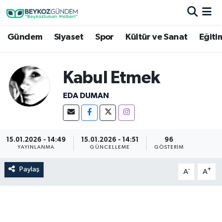
Gündem
Siyaset
Spor
Kültür ve Sanat
Eğiti
Hava Durumu
Trafik Durumu
Kabul Etmek
Süper Lig Puan Durumu ve Fikstür
EDA DUMAN
Tüm Manşetler
Son Dakika Haberleri
15.01.2026 - 14:49
15.01.2026 - 14:51
96
YAYINLANMA
GÜNCELLEME
GÖSTERIM
Haber Arşivi
Paylaş
-
+
A
A