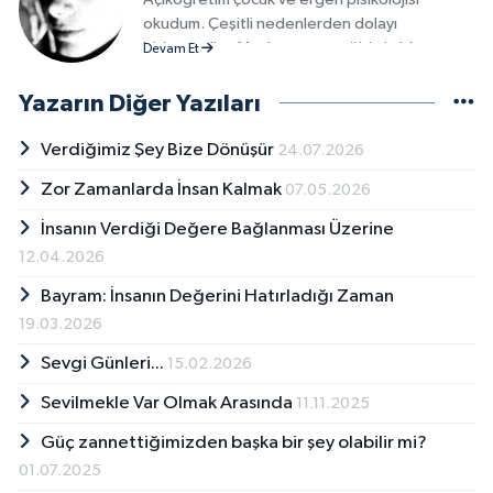
okudum. Çeşitli nedenlerden dolayı
bitiremedim. Moda tasarım eğitimi aldım ve
Devam Et
sonrasında kendi mağazamı, atölyemi kurdum.
Uzun yıllar stilistlik yaptım. Daha sonra Nilaccra
Yazarın Diğer Yazıları
Bilişim şirketinde iki yıl editörlük yaptım.
Kombucha çayı üretip sanal bir dükkanım
Verdiğimiz Şey Bize Dönüşür
24.07.2026
üzerinden satışını yapmaktayım. İki yıl ve halen
Zor Zamanlarda İnsan Kalmak
07.05.2026
Beykoz Gündem Haber Gazetesin'de ve
çeşitli yerel dergilerde köşe yazarlığı
İnsanın Verdiği Değere Bağlanması Üzerine
yapıyorum. Çiçek Temâsı adında bir şiir kitabı
12.04.2026
yazdım.
Bayram: İnsanın Değerini Hatırladığı Zaman
19.03.2026
Sevgi Günleri...
15.02.2026
Sevilmekle Var Olmak Arasında
11.11.2025
Güç zannettiğimizden başka bir şey olabilir mi?
01.07.2025