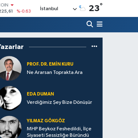
°
COIN
23
İstanbul
225,61
%-0.63
LAR
7143
%0.16
RO
0317
%-0.02
RLİN
Yazarlar
2463
%0.07
M ALTIN
0.40
%0.45
PROF. DR. EMIN KURU
T100
Ne Ararsan Toprakta Ara
799
%70
EDA DUMAN
Verdiğimiz Şey Bize Dönüşür
YILMAZ GÖKGÖZ
MHP Beykoz Feshedildi, İlçe
Siyaseti Sessizliğe Büründü