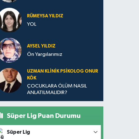
RÜMEYSA YILDIZ
YOL
AYSEL YILDIZ
Ön Yargılarımız
UZMAN KLINIK PSIKOLOG ONUR
KÖK
ÇOCUKLARA ÖLÜM NASIL
ANLATILMALIDIR?
Süper Lig Puan Durumu
Süper Lig