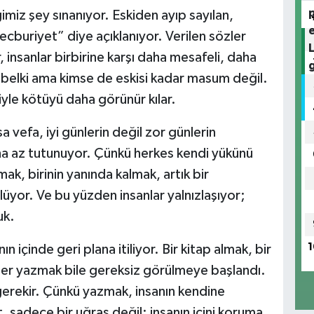
miz şey sınanıyor. Eskiden ayıp sayılan,
ecburiyet” diye açıklanıyor. Verilen sözler
, insanlar birbirine karşı daha mesafeli, daha
 belki ama kimse de eskisi kadar masum değil.
iyle kötüyü daha görünür kılar.
 vefa, iyi günlerin değil zor günlerin
aha az tutunuyor. Çünkü herkes kendi yükünü
ak, birinin yanında kalmak, artık bir
üyor. Ve bu yüzden insanlar yalnızlaşıyor;
uk.
1
içinde geri plana itiliyor. Bir kitap almak, bir
yler yazmak bile gereksiz görülmeye başlandı.
rekir. Çünkü yazmak, insanın kendine
, sadece bir uğraş değil; insanın içini koruma