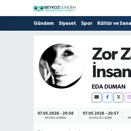
Hava Durumu
Gündem
Siyaset
Spor
Kültür ve San
Trafik Durumu
Zor 
Süper Lig Puan Durumu ve Fikstür
İnsa
Tüm Manşetler
Son Dakika Haberleri
EDA DUMAN
Haber Arşivi
07.05.2026 - 20:56
07.05.2026 - 20:57
YAYINLANMA
GÜNCELLEME
P