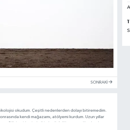
A
1
S
SONRAKI
kolojisi okudum. Çeşitli nedenlerden dolayı bitiremedim.
sonrasında kendi mağazamı, atölyemi kurdum. Uzun yıllar
accra Bilişim şirketinde iki yıl editörlük yaptım. Kombucha çayı
nden satışını yapmaktayım. İki yıl ve halen Beykoz Gündem