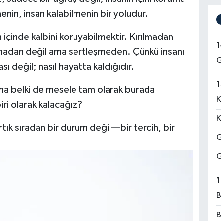
in, insan kalabilmenin bir yoludur.
n içinde kalbini koruyabilmektir. Kırılmadan
1
madan değil ama sertleşmeden. Çünkü insanı
G
ı değil; nasıl hayatta kaldığıdır.
1
Ama belki de mesele tam olarak burada
K
iri olarak kalacağız?
K
ık sıradan bir durum değil—bir tercih, bir
G
G
1
B
B