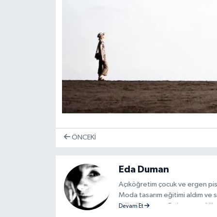
ÖNCEKI
Eda Duman
Açıköğretim çocuk ve ergen pisi
Moda tasarım eğitimi aldım ve 
stilistlik yaptım. Daha sonra Nil
Devam Et
üretip sanal bir dükkanım üzeri