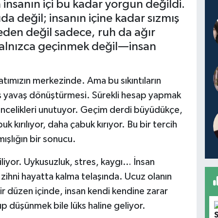
insanın içi bu kadar yorgun değildi.
ıda değil; insanın içine kadar sızmış
en değil sadece, ruh da ağır
yalnızca geçinmek değil—insan
atımızın merkezinde. Ama bu sıkıntıların
ş yavaş dönüştürmesi. Sürekli hesap yapmak
a incelikleri unutuyor. Geçim derdi büyüdükçe,
uk kırılıyor, daha çabuk kırıyor. Bu bir tercih
ışlığın bir sonucu.
iliyor. Uykusuzluk, stres, kaygı… İnsan
zihni hayatta kalma telaşında. Ucuz olanın
 bir düzen içinde, insan kendi kendine zarar
up düşünmek bile lüks haline geliyor.