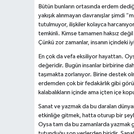
Bütün bunların ortasında erdem dediği
yakışık alınmayan davranışlar şimdi “m
tutulmuyor, ilişkiler kolayca harcanıyor
temkinli. Kimse tamamen haksız değil
Çünkü zor zamanlar, insanın içindeki iy
En çok da vefa eksiliyor hayattan. Oysa
değeridir. Bugün insanlar birbirine d
taşımakta zorlanıyor. Birine destek olm
erdemden çok bir fedakârlık gibi görül
kalabalıkların içinde ama içten içe kop
Sanat ve yazmak da bu daralan dünyanın 
etkinliğe gitmek, hatta oturup bir şe
Oysa tam da bu zamanlarda yazmak ge
tutunduğu son yerlerden biridir. Sanat