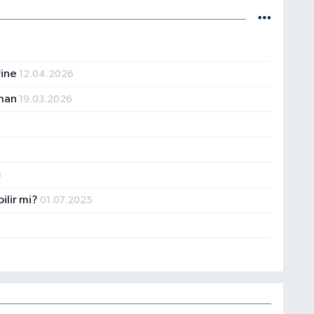
yerel dergilerde köşe yazarlığı yapıyorum. Çiçek Temâsı
rine
12.04.2026
aman
19.03.2026
5
ilir mi?
01.07.2025