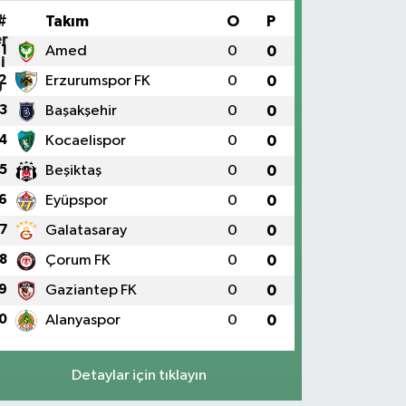
#
Takım
O
P
1
Amed
0
0
2
Erzurumspor FK
0
0
3
Başakşehir
0
0
4
Kocaelispor
0
0
5
Beşiktaş
0
0
6
Eyüpspor
0
0
7
Galatasaray
0
0
8
Çorum FK
0
0
9
Gaziantep FK
0
0
0
Alanyaspor
0
0
Detaylar için tıklayın