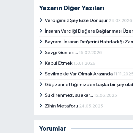
Haber Gazetesin'de ve çeşitli 
Yazarın Diğer Yazıları
adında bir şiir kitabı yazdım.
Verdiğimiz Şey Bize Dönüşür
24.07.2026
İnsanın Verdiği Değere Bağlanması Üze
Bayram: İnsanın Değerini Hatırladığı Z
Sevgi Günleri...
15.02.2026
Kabul Etmek
15.01.2026
Sevilmekle Var Olmak Arasında
11.11.202
Güç zannettiğimizden başka bir şey olab
Su direnmez, su akar...
12.06.2025
Zihin Metaforu
24.05.2025
Yorumlar