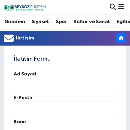
Gündem
Siyaset
Spor
Kültür ve Sanat
Eğiti
Hava Durumu
Trafik Durumu
İletişim
Süper Lig Puan Durumu ve Fikstür
İletişim Formu
Tüm Manşetler
Ad Soyad
Son Dakika Haberleri
Haber Arşivi
E-Posta
Konu