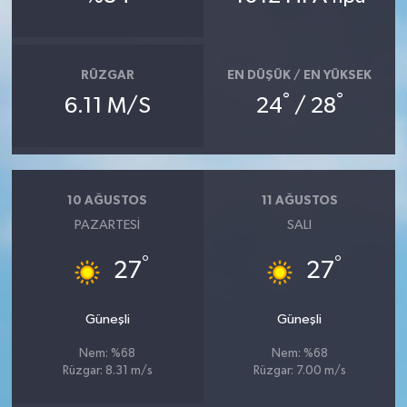
RÜZGAR
EN DÜŞÜK / EN YÜKSEK
°
°
6.11 M/S
24
/ 28
10 AĞUSTOS
11 AĞUSTOS
PAZARTESI
SALI
°
°
27
27
Güneşli
Güneşli
Nem: %68
Nem: %68
Rüzgar: 8.31 m/s
Rüzgar: 7.00 m/s