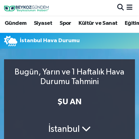
Gündem
Siyaset
Spor
Kültür ve Sanat
Eğiti
Hava Durumu
Trafik Durumu
İstanbul Hava Durumu
Süper Lig Puan Durumu ve Fikstür
Bugün, Yarın ve 1 Haftalık Hava
Tüm Manşetler
Durumu Tahmini
Son Dakika Haberleri
ŞU AN
Haber Arşivi
İstanbul