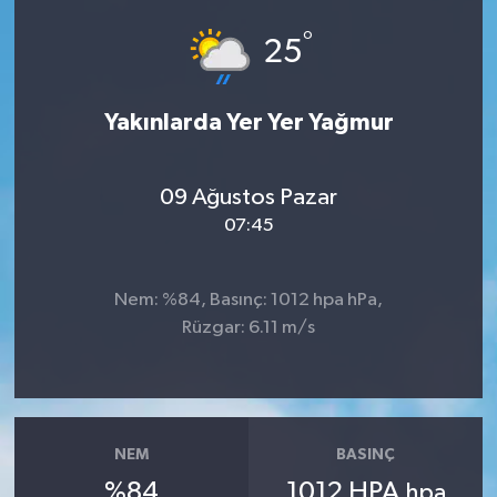
°
25
Yakınlarda Yer Yer Yağmur
09 Ağustos Pazar
07:45
Nem: %84, Basınç: 1012 hpa hPa,
Rüzgar: 6.11 m/s
NEM
BASINÇ
%84
1012 HPA
hpa