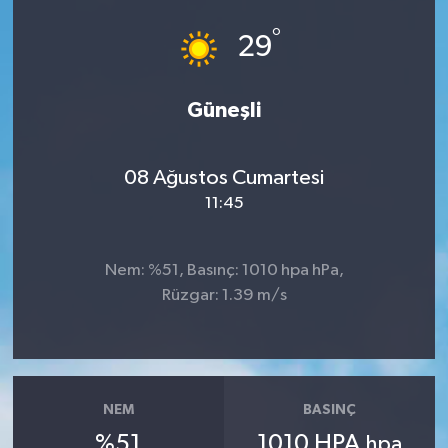
°
29
Güneşli
08 Ağustos Cumartesi
11:45
Nem: %51, Basınç: 1010 hpa hPa,
Rüzgar: 1.39 m/s
NEM
BASINÇ
%51
1010 HPA
hpa