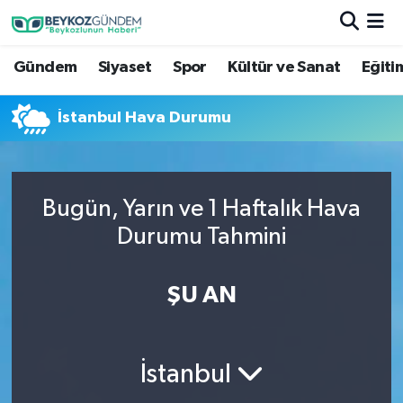
Gündem
Siyaset
Spor
Kültür ve Sanat
Eğiti
Hava Durumu
Trafik Durumu
İstanbul Hava Durumu
Süper Lig Puan Durumu ve Fikstür
Bugün, Yarın ve 1 Haftalık Hava
Tüm Manşetler
Durumu Tahmini
Son Dakika Haberleri
ŞU AN
Haber Arşivi
İstanbul