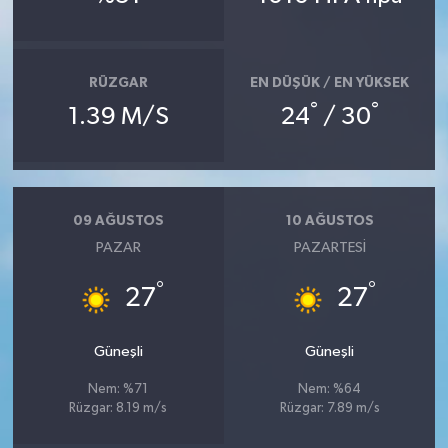
RÜZGAR
EN DÜŞÜK / EN YÜKSEK
°
°
1.39 M/S
24
/ 30
09 AĞUSTOS
10 AĞUSTOS
PAZAR
PAZARTESI
°
°
27
27
Güneşli
Güneşli
Nem: %71
Nem: %64
Rüzgar: 8.19 m/s
Rüzgar: 7.89 m/s