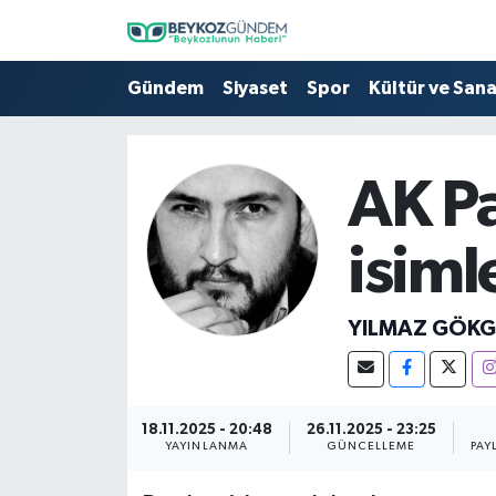
Hava Durumu
Gündem
Siyaset
Spor
Kültür ve San
Trafik Durumu
AK Pa
Süper Lig Puan Durumu ve Fikstür
isiml
Tüm Manşetler
Son Dakika Haberleri
YILMAZ GÖK
Haber Arşivi
18.11.2025 - 20:48
26.11.2025 - 23:25
YAYINLANMA
GÜNCELLEME
PAY