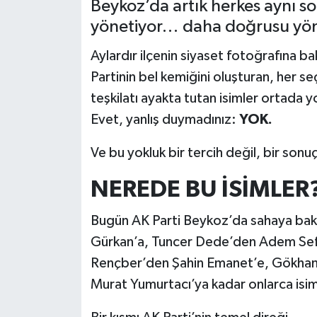
Beykoz’da artık herkes aynı s
yönetiyor… daha doğrusu yön
Aylardır ilçenin siyaset fotoğrafına b
Partinin bel kemiğini oluşturan, her s
teşkilatı ayakta tutan isimler ortada y
Evet, yanlış duymadınız:
YOK.
Ve bu yokluk bir tercih değil, bir sonu
NEREDE BU İSİMLER
Bugün AK Parti Beykoz’da sahaya bak
Gürkan’a, Tuncer Dede’den Adem Sefe
Rençber’den Şahin Emanet’e, Gökhan K
Murat Yumurtacı’ya kadar onlarca isi