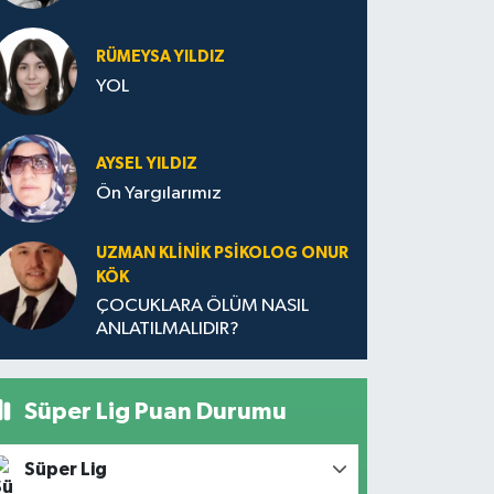
RÜMEYSA YILDIZ
YOL
AYSEL YILDIZ
Ön Yargılarımız
UZMAN KLINIK PSIKOLOG ONUR
KÖK
ÇOCUKLARA ÖLÜM NASIL
ANLATILMALIDIR?
Süper Lig Puan Durumu
Süper Lig