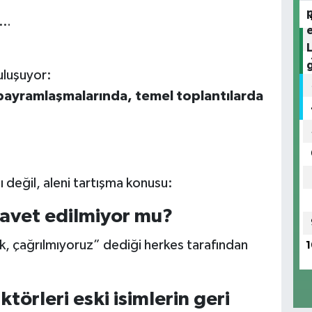
ı…
uluşuyor:
bayramlaşmalarında, temel toplantılarda
tı değil, aleni tartışma konusu:
davet edilmiyor mu?
yok, çağrılmıyoruz” dediği herkes tarafından
1
ktörleri eski isimlerin geri