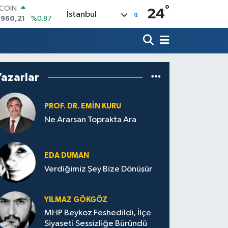
°
LAR
24
İstanbul
,7436
%0.18
RO
,2510
%0.32
ERLİN
,4811
%0.38
AM ALTIN
Yazarlar
60.55
%0.03
ST100
.779
%-14
PROF. DR. EMIN KURU
Ne Ararsan Toprakta Ara
EDA DUMAN
Verdiğimiz Şey Bize Dönüşür
YILMAZ GÖKGÖZ
MHP Beykoz Feshedildi, İlçe
Siyaseti Sessizliğe Büründü