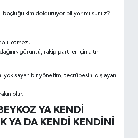
ğı boşluğu kim dolduruyor biliyor musunuz?
abul etmez.
ğınık görüntü, rakip partiler için altın
i yok sayan bir yönetim, tecrübesini dışlayan
kın olur.
 BEYKOZ YA KENDİ
 YA DA KENDİ KENDİNİ