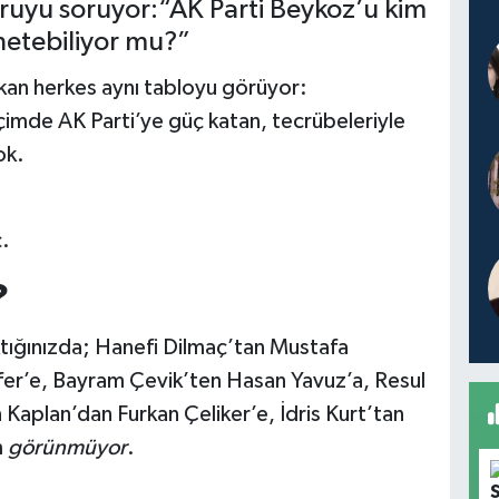
oruyu soruyor:“AK Parti Beykoz’u kim
etebiliyor mu?”
akan herkes aynı tabloyu görüyor:
eçimde AK Parti’ye güç katan, tecrübeleriyle
ok.
ç.
?
tığınızda; Hanefi Dilmaç’tan Mustafa
r’e, Bayram Çevik’ten Hasan Yavuz’a, Resul
aplan’dan Furkan Çeliker’e, İdris Kurt’tan
m
görünmüyor
.