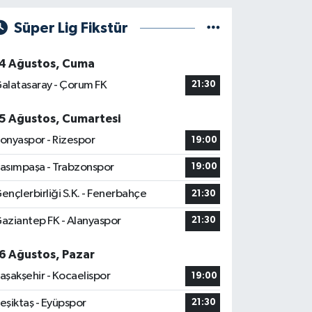
Süper Lig Fikstür
4 Ağustos, Cuma
alatasaray - Çorum FK
21:30
5 Ağustos, Cumartesi
onyaspor - Rizespor
19:00
asımpaşa - Trabzonspor
19:00
ençlerbirliği S.K. - Fenerbahçe
21:30
aziantep FK - Alanyaspor
21:30
6 Ağustos, Pazar
aşakşehir - Kocaelispor
19:00
eşiktaş - Eyüpspor
21:30