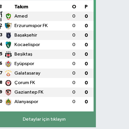
#
Takım
O
P
1
Amed
0
0
2
Erzurumspor FK
0
0
3
Başakşehir
0
0
4
Kocaelispor
0
0
5
Beşiktaş
0
0
6
Eyüpspor
0
0
7
Galatasaray
0
0
8
Çorum FK
0
0
9
Gaziantep FK
0
0
0
Alanyaspor
0
0
Detaylar için tıklayın