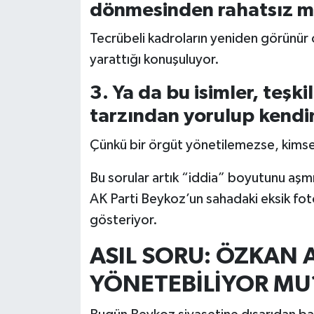
dönmesinden rahatsız m
Tecrübeli kadroların yeniden görünür 
yarattığı konuşuluyor.
3. Ya da bu isimler, teşk
tarzından yorulup kendin
Çünkü bir örgüt yönetilemezse, kims
Bu sorular artık “iddia” boyutunu aş
AK Parti Beykoz’un sahadaki eksik fo
gösteriyor.
ASIL SORU: ÖZKAN 
YÖNETEBİLİYOR MU