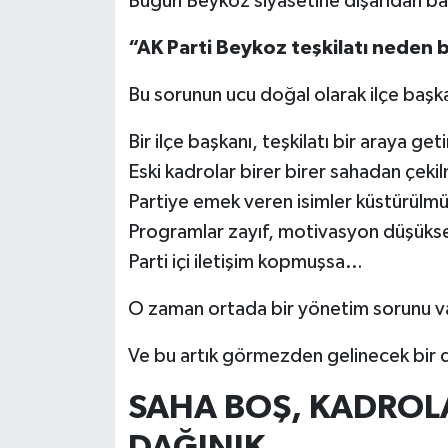
Bugün Beykoz siyasetine dışarıdan bak
“AK Parti Beykoz teşkilatı neden 
Bu sorunun ucu doğal olarak ilçe başk
Bir ilçe başkanı, teşkilatı bir araya g
Eski kadrolar birer birer sahadan çek
Partiye emek veren isimler küstürül
Programlar zayıf, motivasyon düşük
Parti içi iletişim kopmuşsa…
O zaman ortada bir yönetim sorunu v
Ve bu artık görmezden gelinecek bir 
SAHA BOŞ, KADROLA