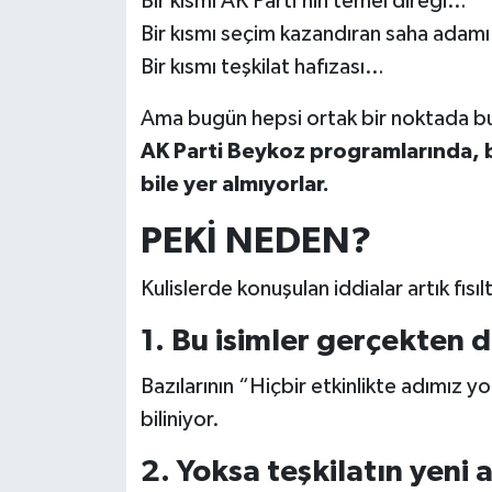
Bir kısmı AK Parti’nin temel direği…
Bir kısmı seçim kazandıran saha adam
Bir kısmı teşkilat hafızası…
Ama bugün hepsi ortak bir noktada b
AK Parti Beykoz programlarında, 
bile yer almıyorlar.
PEKİ NEDEN?
Kulislerde konuşulan iddialar artık fısıl
1. Bu isimler gerçekten 
Bazılarının “Hiçbir etkinlikte adımız 
biliniyor.
2. Yoksa teşkilatın yeni a