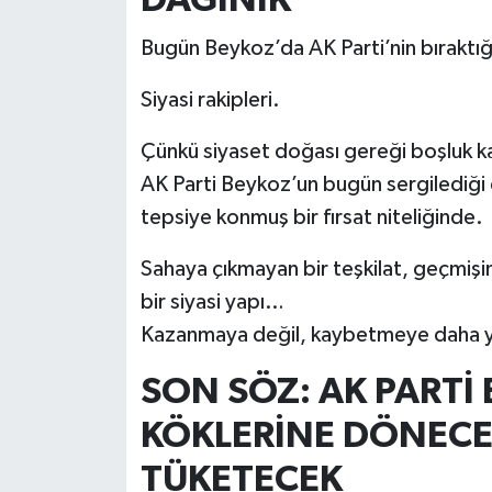
DAĞINIK
Bugün Beykoz’da AK Parti’nin bıraktı
Siyasi rakipleri.
Çünkü siyaset doğası gereği boşluk k
AK Parti Beykoz’un bugün sergilediği da
tepsiye konmuş bir fırsat niteliğinde.
Sahaya çıkmayan bir teşkilat, geçmişin
bir siyasi yapı…
Kazanmaya değil, kaybetmeye daha ya
SON SÖZ: AK PARTİ
KÖKLERİNE DÖNECEK
TÜKETECEK