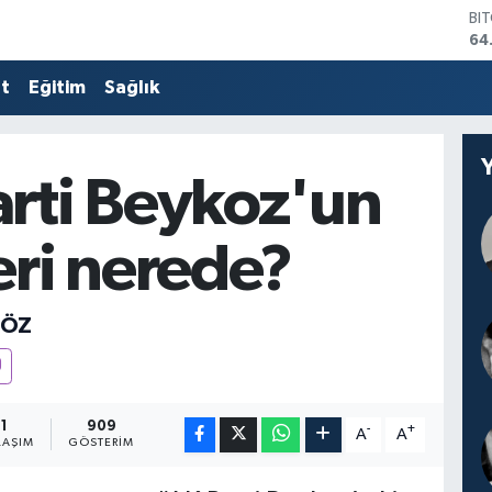
DO
47
EU
55
at
Eğitim
Sağlık
ST
64
GR
66
rti Beykoz'un
Bİ
13
eri nerede?
GÖZ
1
909
-
+
A
A
LAŞIM
GÖSTERIM