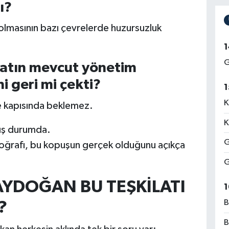
ı?
olmasının bazı çevrelerde huzursuzluk
1
G
ilatın mevcut yönetim
i geri mi çekti?
1
K
e kapısında beklemez.
K
mış durumda.
G
toğrafı, bu kopuşun gerçek olduğunu açıkça
G
AYDOĞAN BU TEŞKİLATI
1
B
?
B