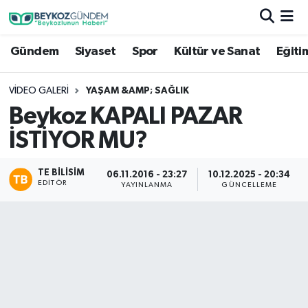
Gündem
Siyaset
Spor
Kültür ve Sanat
Eğiti
Hava Durumu
Trafik Durumu
VIDEO GALERI
YAŞAM &AMP; SAĞLIK
Beykoz KAPALI PAZAR
Süper Lig Puan Durumu ve Fikstür
İSTİYOR MU?
Tüm Manşetler
TE BILISIM
06.11.2016 - 23:27
10.12.2025 - 20:34
EDITÖR
YAYINLANMA
GÜNCELLEME
Son Dakika Haberleri
Haber Arşivi