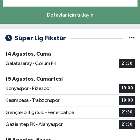
Detaylar için tıklayın
Süper Lig Fikstür
14 Ağustos, Cuma
Galatasaray - Çorum FK
21:30
15 Ağustos, Cumartesi
Konyaspor - Rizespor
19:00
Kasımpaşa - Trabzonspor
19:00
Gençlerbirliği S.K. - Fenerbahçe
21:30
Gaziantep FK - Alanyaspor
21:30
16 Ağustos, Pazar