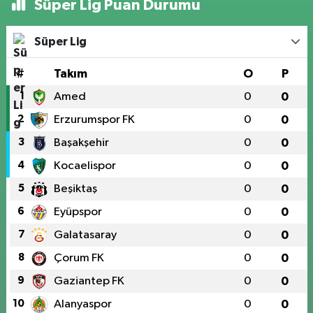
Süper Lig Puan Durumu
Süper Lig
#
Takım
O
P
1
Amed
0
0
2
Erzurumspor FK
0
0
3
Başakşehir
0
0
4
Kocaelispor
0
0
5
Beşiktaş
0
0
6
Eyüpspor
0
0
7
Galatasaray
0
0
8
Çorum FK
0
0
9
Gaziantep FK
0
0
10
Alanyaspor
0
0