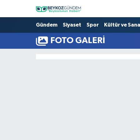
Hava Durumu
Gündem
Siyaset
Spor
Kültür ve San
FOTO GALERI
Trafik Durumu
Süper Lig Puan Durumu ve Fikstür
Tüm Manşetler
Son Dakika Haberleri
Haber Arşivi