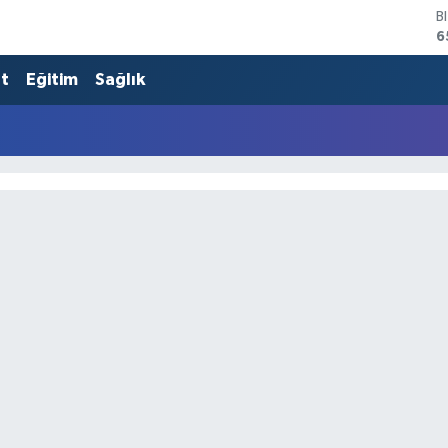
B
6
D
4
at
Eğitim
Sağlık
E
5
S
6
G
6
B
1