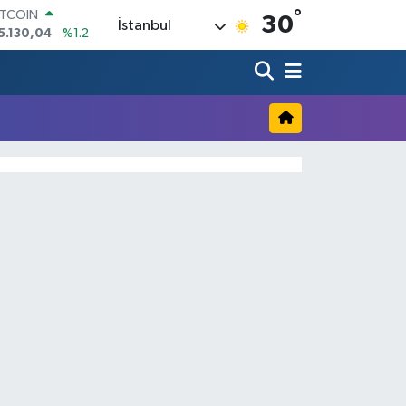
°
ITCOIN
30
İstanbul
5.130,04
%1.2
OLAR
7,7106
%0.17
URO
5,1652
%0.27
TERLİN
4,4046
%0.35
RAM ALTIN
618.49
%2.12
İST100
3.773
%-19