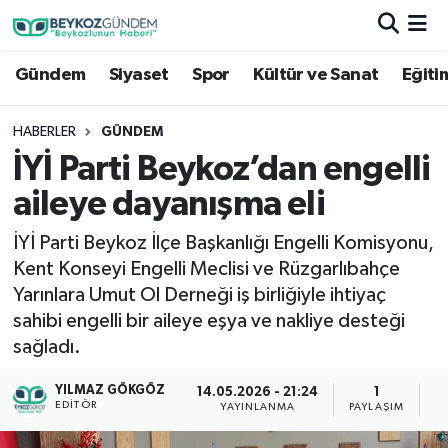
Gündem
Siyaset
Spor
Kültür ve Sanat
Eğiti
Hava Durumu
Trafik Durumu
HABERLER
GÜNDEM
İYİ Parti Beykoz’dan engelli
Süper Lig Puan Durumu ve Fikstür
aileye dayanışma eli
Tüm Manşetler
İYİ Parti Beykoz İlçe Başkanlığı Engelli Komisyonu,
Kent Konseyi Engelli Meclisi ve Rüzgarlıbahçe
Son Dakika Haberleri
Yarınlara Umut Ol Derneği iş birliğiyle ihtiyaç
sahibi engelli bir aileye eşya ve nakliye desteği
Haber Arşivi
sağladı.
YILMAZ GÖKGÖZ
14.05.2026 - 21:24
1
EDITÖR
YAYINLANMA
PAYLAŞIM
G