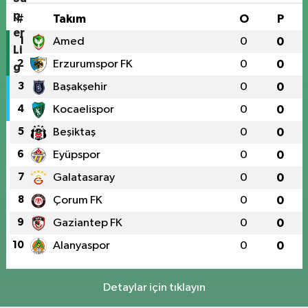
#
Takım
O
P
1
Amed
0
0
2
Erzurumspor FK
0
0
3
Başakşehir
0
0
4
Kocaelispor
0
0
5
Beşiktaş
0
0
6
Eyüpspor
0
0
7
Galatasaray
0
0
8
Çorum FK
0
0
9
Gaziantep FK
0
0
10
Alanyaspor
0
0
Detaylar için tıklayın