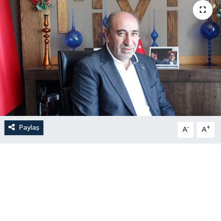
Paylaş
-
+
A
A