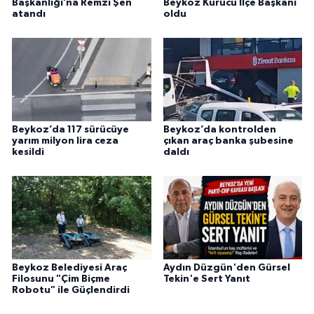
Başkanlığı’na Remzi Şen
Beykoz Kurucu İlçe Başkanı
atandı
oldu
Beykoz’da 117 sürücüye
Beykoz’da kontrolden
yarım milyon lira ceza
çıkan araç banka şubesine
kesildi
daldı
Beykoz Belediyesi Araç
Aydın Düzgün'den Gürsel
Filosunu "Çim Biçme
Tekin'e Sert Yanıt
Robotu" ile Güçlendirdi