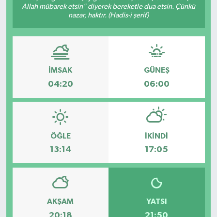
Allah mübarek etsin" diyerek bereketle dua etsin. Çünkü
nazar, haktır. (Hadis-i şerif)
İMSAK
GÜNEŞ
04:20
06:00
ÖĞLE
İKINDI
13:14
17:05
AKŞAM
YATSI
20:18
21:50