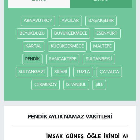
ARNAVUTKOY
AVCILAR
BAŞAKŞEHİR
BEYLİKDÜZÜ
BÜYÜKÇEKMECE
ESENYURT
KARTAL
KÜÇÜKÇEKMECE
MALTEPE
PENDİK
SANCAKTEPE
SULTANBEYLİ
SULTANGAZİ
SİLİVRİ
TUZLA
ÇATALCA
ÇEKMEKÖY
İSTANBUL
ŞİLE
PENDİK AYLIK NAMAZ VAKITLERI
İMSAK
GÜNEŞ
ÖĞLE
İKINDI
AKŞA