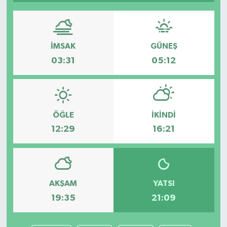
İMSAK
GÜNEŞ
03:31
05:12
ÖĞLE
İKINDI
12:29
16:21
AKŞAM
YATSI
19:35
21:09