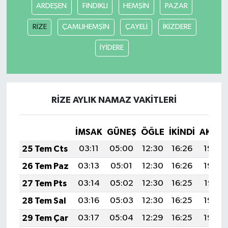
ARDEŞEN
FINDIKLI
HEMŞİN
PAZAR
RİZE
ÇAMLIHEMŞİN
ÇAYELİ
İKİZDERE
İYİDERE
RİZE AYLIK NAMAZ VAKITLERI
İMSAK
GÜNEŞ
ÖĞLE
İKINDI
AKŞA
25 Tem Cts
03:11
05:00
12:30
16:26
19:49
26 Tem Paz
03:13
05:01
12:30
16:26
19:48
27 Tem Pts
03:14
05:02
12:30
16:25
19:47
28 Tem Sal
03:16
05:03
12:30
16:25
19:46
29 Tem Çar
03:17
05:04
12:29
16:25
19:45