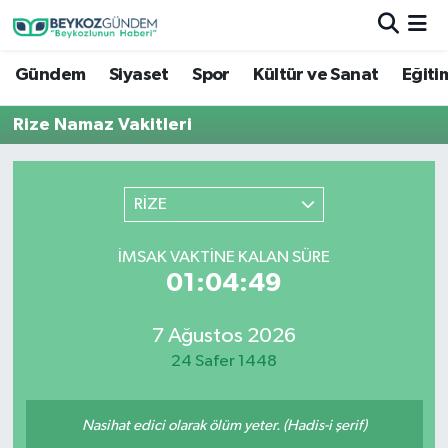
Gündem
Siyaset
Spor
Kültür ve Sanat
Eğiti
Hava Durumu
Rize Namaz Vakitleri
Trafik Durumu
Süper Lig Puan Durumu ve Fikstür
RİZE
Tüm Manşetler
İMSAK VAKTINE KALAN SÜRE
01:04:49
Son Dakika Haberleri
Haber Arşivi
7 Ağustos 2026
24 Safer 1448
Nasihat edici olarak ölüm yeter. (Hadis-i şerif)