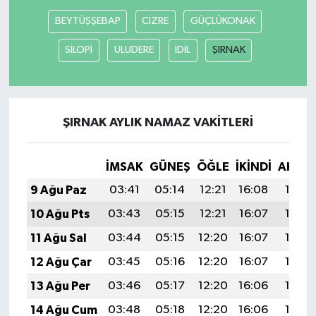
BEYTÜŞŞEBAP
CİZRE
GÜÇLÜKONAK
SİLOPİ
ULUDERE
İDİL
ŞIRNAK
ŞIRNAK AYLIK NAMAZ VAKITLERI
İMSAK
GÜNEŞ
ÖĞLE
İKINDI
AKŞA
9 Ağu Paz
03:41
05:14
12:21
16:08
19:18
10 Ağu Pts
03:43
05:15
12:21
16:07
19:17
11 Ağu Sal
03:44
05:15
12:20
16:07
19:16
12 Ağu Çar
03:45
05:16
12:20
16:07
19:14
13 Ağu Per
03:46
05:17
12:20
16:06
19:13
14 Ağu Cum
03:48
05:18
12:20
16:06
19:12