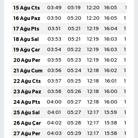
15 Ağu Cts
03:49
05:19
12:20
16:05
19:11
16 Ağu Paz
03:50
05:20
12:20
16:05
19:09
17 Ağu Pts
03:51
05:21
12:19
16:04
19:08
18 Ağu Sal
03:53
05:21
12:19
16:03
19:07
19 Ağu Çar
03:54
05:22
12:19
16:03
19:06
20 Ağu Per
03:55
05:23
12:19
16:02
19:04
21 Ağu Cum
03:56
05:24
12:18
16:02
19:03
22 Ağu Cts
03:57
05:25
12:18
16:01
19:02
23 Ağu Paz
03:58
05:26
12:18
16:00
19:00
24 Ağu Pts
04:00
05:27
12:18
16:00
18:59
25 Ağu Sal
04:01
05:27
12:17
15:59
18:58
26 Ağu Çar
04:02
05:28
12:17
15:58
18:56
27 Ağu Per
04:03
05:29
12:17
15:58
18:55