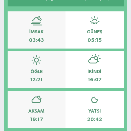
İMSAK
GÜNEŞ
03:43
05:15
ÖĞLE
İKINDI
12:21
16:07
AKŞAM
YATSI
19:17
20:42