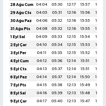
28 Ağu Cum
04:04
05:30
12:17
15:57
18:53
29 Ağu Cts
04:05
05:31
12:16
15:56
18:52
30 Ağu Paz
04:06
05:32
12:16
15:55
18:50
31 Ağu Pts
04:08
05:32
12:16
15:55
18:49
1 Eyl Sal
04:09
05:33
12:15
15:54
18:48
2 Eyl Çar
04:10
05:34
12:15
15:53
18:46
3 Eyl Per
04:11
05:35
12:15
15:52
18:45
4 Eyl Cum
04:12
05:36
12:14
15:51
18:43
5 Eyl Cts
04:13
05:37
12:14
15:51
18:42
6 Eyl Paz
04:14
05:37
12:14
15:50
18:40
7 Eyl Pts
04:15
05:38
12:13
15:49
18:39
8 Eyl Sal
04:16
05:39
12:13
15:48
18:37
9 Eyl Çar
04:17
05:40
12:13
15:47
18:36