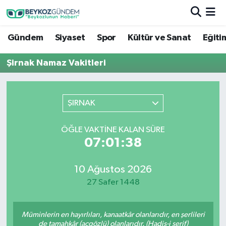
Gündem
Siyaset
Spor
Kültür ve Sanat
Eğiti
Hava Durumu
Şirnak Namaz Vakitleri
Trafik Durumu
Süper Lig Puan Durumu ve Fikstür
ŞIRNAK
Tüm Manşetler
ÖĞLE VAKTINE KALAN SÜRE
07:01:38
Son Dakika Haberleri
Haber Arşivi
10 Ağustos 2026
27 Safer 1448
Müminlerin en hayırlıları, kanaatkâr olanlarıdır, en şerlileri
de tamahkâr (açgözlü) olanlarıdır. (Hadis-i şerif)