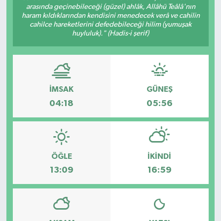
arasında geçinebileceği (güzel) ahlâk, Allâhü Teâlâ'nın
haram kıldıklarından kendisini menedecek verâ ve cahilin
cahilce hareketlerini defedebileceği hilim (yumuşak
huyluluk)." (Hadis-i şerif)
İMSAK
GÜNEŞ
04:18
05:56
ÖĞLE
İKINDI
13:09
16:59