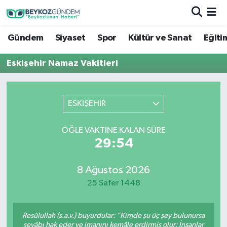
Gündem
Siyaset
Spor
Kültür ve Sanat
Eğiti
Hava Durumu
Eskişehir Namaz Vakitleri
Trafik Durumu
Süper Lig Puan Durumu ve Fikstür
ESKİŞEHİR
Tüm Manşetler
ÖĞLE VAKTINE KALAN SÜRE
29:54
Son Dakika Haberleri
Haber Arşivi
8 Ağustos 2026
25 Safer 1448
Resûlullah (s.a.v.) buyurdular: "Kimde şu üç şey bulunursa
sevâbı hak eder ve imanını kemâle erdirmiş olur: İnsanlar