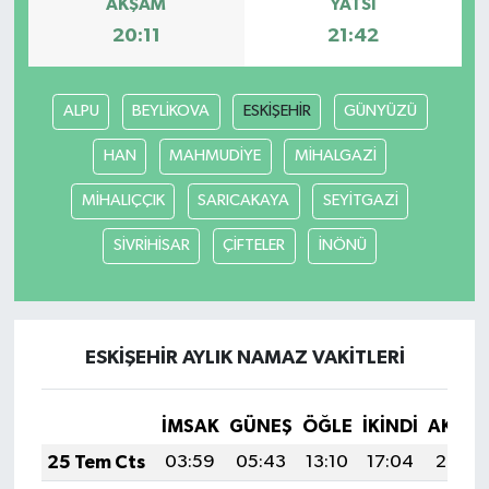
AKŞAM
YATSI
20:11
21:42
ALPU
BEYLİKOVA
ESKİŞEHİR
GÜNYÜZÜ
HAN
MAHMUDİYE
MİHALGAZİ
MİHALIÇÇIK
SARICAKAYA
SEYİTGAZİ
SİVRİHİSAR
ÇİFTELER
İNÖNÜ
ESKİŞEHİR AYLIK NAMAZ VAKITLERI
İMSAK
GÜNEŞ
ÖĞLE
İKINDI
AKŞA
25 Tem Cts
03:59
05:43
13:10
17:04
20:26