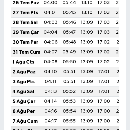
26 Tem Paz
04:00
05:44
13:10
17:03
20:25
27 Tem Pts
04:01
05:45
13:10
17:03
20:24
28 Tem Sal
04:03
05:46
13:09
17:03
20:23
29 Tem Çar
04:04
05:47
13:09
17:03
20:22
30 Tem Per
04:06
05:48
13:09
17:02
20:21
31 Tem Cum
04:07
05:49
13:09
17:02
20:20
1 Ağu Cts
04:08
05:50
13:09
17:02
20:19
2 Ağu Paz
04:10
05:51
13:09
17:01
20:18
3 Ağu Pts
04:11
05:51
13:09
17:01
20:17
4 Ağu Sal
04:13
05:52
13:09
17:01
20:16
5 Ağu Çar
04:14
05:53
13:09
17:00
20:15
6 Ağu Per
04:16
05:54
13:09
17:00
20:14
7 Ağu Cum
04:17
05:55
13:09
17:00
20:12