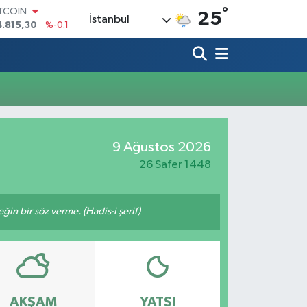
°
ITCOIN
25
İstanbul
4.815,30
%-0.1
OLAR
7,7436
%0.18
URO
5,2510
%0.32
TERLİN
4,4811
%0.38
RAM ALTIN
660.55
%0
9 Ağustos 2026
İST100
3.779
%-14
26 Safer 1448
n bir söz verme. (Hadis-i şerif)
AKŞAM
YATSI