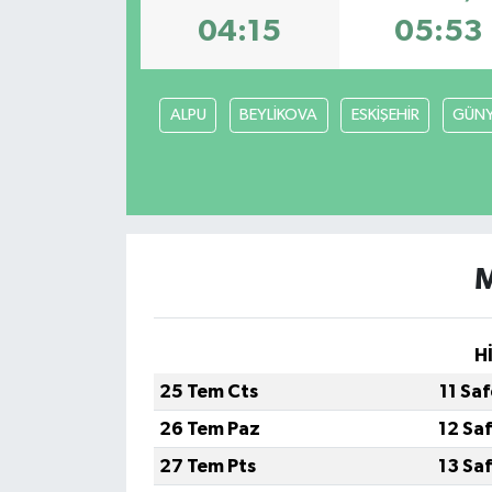
04:15
05:53
ALPU
BEYLİKOVA
ESKİŞEHİR
GÜN
M
H
25 Tem Cts
11 Sa
26 Tem Paz
12 Sa
27 Tem Pts
13 Sa