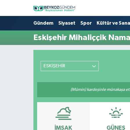
Hava Durumu
Gündem
Siyaset
Spor
Kültür ve San
Eskişehir Mihaliççik Nama
Trafik Durumu
Süper Lig Puan Durumu ve Fikstür
ESKİŞEHİR
Tüm Manşetler
Son Dakika Haberleri
(Mümin) kardeşinle münakaşa etm
Haber Arşivi
İMSAK
GÜNEŞ