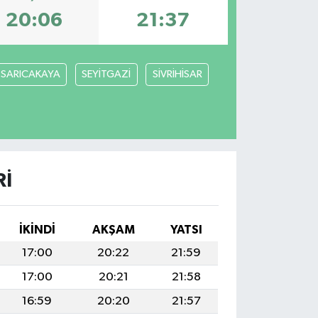
20:06
21:37
SARICAKAYA
SEYİTGAZİ
SİVRİHİSAR
RI
İKINDI
AKŞAM
YATSI
17:00
20:22
21:59
17:00
20:21
21:58
16:59
20:20
21:57