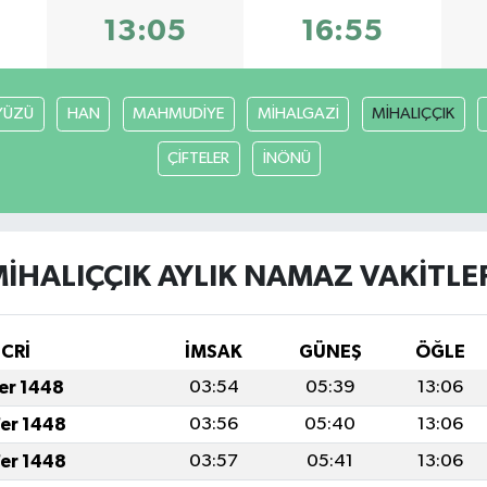
13:05
16:55
YÜZÜ
HAN
MAHMUDİYE
MİHALGAZİ
MİHALIÇÇIK
ÇİFTELER
İNÖNÜ
İHALIÇÇIK AYLIK NAMAZ VAKITLE
İCRİ
İMSAK
GÜNEŞ
ÖĞLE
fer 1448
03:54
05:39
13:06
fer 1448
03:56
05:40
13:06
fer 1448
03:57
05:41
13:06