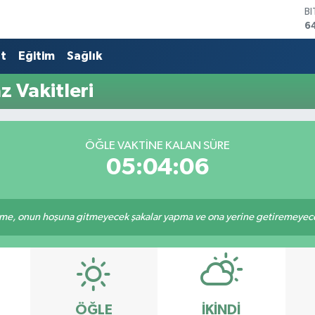
B
6
D
4
at
Eğitim
Sağlık
E
5
z Vakitleri
S
6
G
6
ÖĞLE VAKTINE KALAN SÜRE
B
05:04:06
1
e, onun hoşuna gitmeyecek şakalar yapma ve ona yerine getiremeyeceği
ÖĞLE
İKINDI