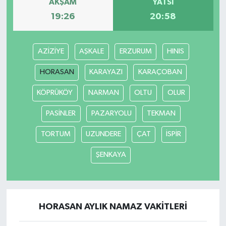
AKŞAM
YATSI
19:26
20:58
AZİZİYE
AŞKALE
ERZURUM
HINIS
HORASAN
KARAYAZI
KARAÇOBAN
KÖPRÜKÖY
NARMAN
OLTU
OLUR
PASİNLER
PAZARYOLU
TEKMAN
TORTUM
UZUNDERE
ÇAT
İSPİR
ŞENKAYA
HORASAN AYLIK NAMAZ VAKITLERI