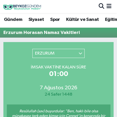
Gündem
Siyaset
Spor
Kültür ve Sanat
Eğiti
Hava Durumu
Erzurum Horasan Namaz Vakitleri
Trafik Durumu
Süper Lig Puan Durumu ve Fikstür
ERZURUM
Tüm Manşetler
İMSAK VAKTINE KALAN SÜRE
01:00
Son Dakika Haberleri
Haber Arşivi
7 Ağustos 2026
24 Safer 1448
Resûlullah (sav) buyurdular: "Ben, haklı bile olsa
münakaşayı terk eden kimse için Cennet'in kenarında bir