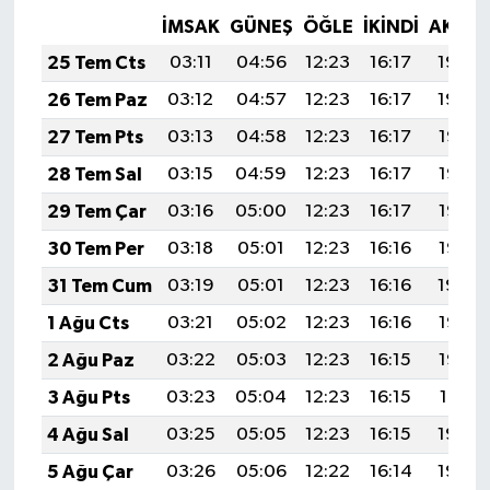
İMSAK
GÜNEŞ
ÖĞLE
İKINDI
AKŞA
25 Tem Cts
03:11
04:56
12:23
16:17
19:40
26 Tem Paz
03:12
04:57
12:23
16:17
19:39
27 Tem Pts
03:13
04:58
12:23
16:17
19:38
28 Tem Sal
03:15
04:59
12:23
16:17
19:37
29 Tem Çar
03:16
05:00
12:23
16:17
19:36
30 Tem Per
03:18
05:01
12:23
16:16
19:35
31 Tem Cum
03:19
05:01
12:23
16:16
19:34
1 Ağu Cts
03:21
05:02
12:23
16:16
19:33
2 Ağu Paz
03:22
05:03
12:23
16:15
19:32
3 Ağu Pts
03:23
05:04
12:23
16:15
19:31
4 Ağu Sal
03:25
05:05
12:23
16:15
19:30
5 Ağu Çar
03:26
05:06
12:22
16:14
19:29