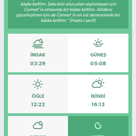
köşke kefilim. Şaka bile olsa yalan söylemeyen için
Cennet'in ortasında bir köşke kefilim. Ahlâkını
güzelleştiren için de Cennet'in en üst derecesinde bir
köşke kefilim." (Hadis-i şerif)
İMSAK
GÜNEŞ
03:29
05:08
ÖĞLE
İKINDI
12:22
16:13