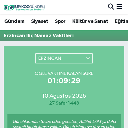
Gündem
Siyaset
Spor
Kültür ve Sanat
Eğiti
Hava Durumu
Erzincan İliç Namaz Vakitleri
Trafik Durumu
Süper Lig Puan Durumu ve Fikstür
ERZİNCAN
Tüm Manşetler
ÖĞLE VAKTINE KALAN SÜRE
01:09:29
Son Dakika Haberleri
Haber Arşivi
10 Ağustos 2026
27 Safer 1448
Günahlarından tevbe eden gençten, Allâhü Teâlâ'ya daha
sevimli hiçbir kimse yoktur. Günah işlemeye devam eden