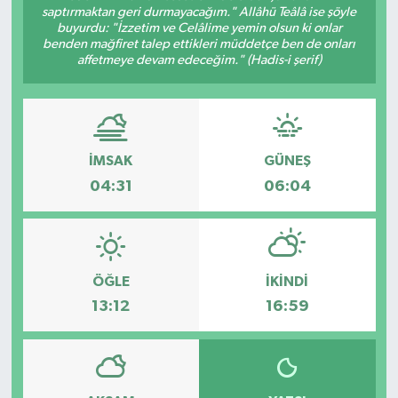
saptırmaktan geri durmayacağım." Allâhü Teâlâ ise şöyle
buyurdu: "İzzetim ve Celâlime yemin olsun ki onlar
benden mağfiret talep ettikleri müddetçe ben de onları
affetmeye devam edeceğim." (Hadis-i şerif)
İMSAK
GÜNEŞ
04:31
06:04
ÖĞLE
İKINDI
13:12
16:59