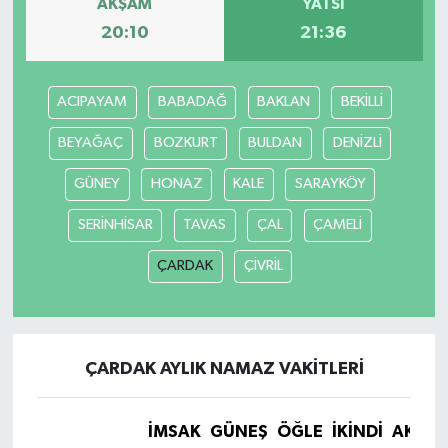
AKŞAM
YATSI
20:10
21:36
ACIPAYAM
BABADAĞ
BAKLAN
BEKİLLİ
BEYAĞAÇ
BOZKURT
BULDAN
DENİZLİ
GÜNEY
HONAZ
KALE
SARAYKÖY
SERİNHİSAR
TAVAS
ÇAL
ÇAMELİ
ÇARDAK
ÇİVRİL
ÇARDAK AYLIK NAMAZ VAKITLERI
İMSAK
GÜNEŞ
ÖĞLE
İKINDI
AKŞA