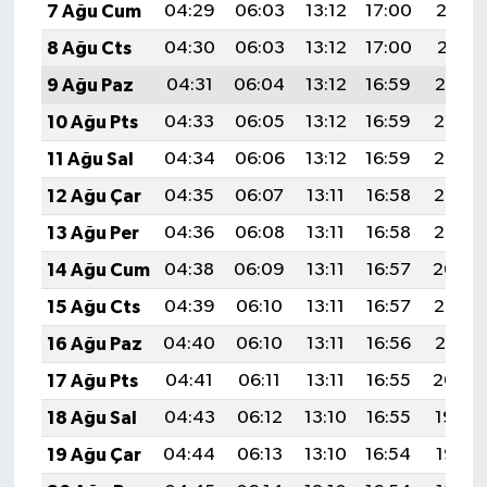
7 Ağu Cum
04:29
06:03
13:12
17:00
20:12
8 Ağu Cts
04:30
06:03
13:12
17:00
20:11
9 Ağu Paz
04:31
06:04
13:12
16:59
20:10
10 Ağu Pts
04:33
06:05
13:12
16:59
20:08
11 Ağu Sal
04:34
06:06
13:12
16:59
20:07
12 Ağu Çar
04:35
06:07
13:11
16:58
20:06
13 Ağu Per
04:36
06:08
13:11
16:58
20:05
14 Ağu Cum
04:38
06:09
13:11
16:57
20:04
15 Ağu Cts
04:39
06:10
13:11
16:57
20:02
16 Ağu Paz
04:40
06:10
13:11
16:56
20:01
17 Ağu Pts
04:41
06:11
13:11
16:55
20:00
18 Ağu Sal
04:43
06:12
13:10
16:55
19:59
19 Ağu Çar
04:44
06:13
13:10
16:54
19:57