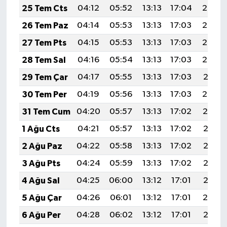
25 Tem Cts
04:12
05:52
13:13
17:04
20:24
26 Tem Paz
04:14
05:53
13:13
17:03
20:23
27 Tem Pts
04:15
05:53
13:13
17:03
20:22
28 Tem Sal
04:16
05:54
13:13
17:03
20:22
29 Tem Çar
04:17
05:55
13:13
17:03
20:21
30 Tem Per
04:19
05:56
13:13
17:03
20:20
31 Tem Cum
04:20
05:57
13:13
17:02
20:19
1 Ağu Cts
04:21
05:57
13:13
17:02
20:18
2 Ağu Paz
04:22
05:58
13:13
17:02
20:17
3 Ağu Pts
04:24
05:59
13:13
17:02
20:16
4 Ağu Sal
04:25
06:00
13:12
17:01
20:15
5 Ağu Çar
04:26
06:01
13:12
17:01
20:14
6 Ağu Per
04:28
06:02
13:12
17:01
20:13