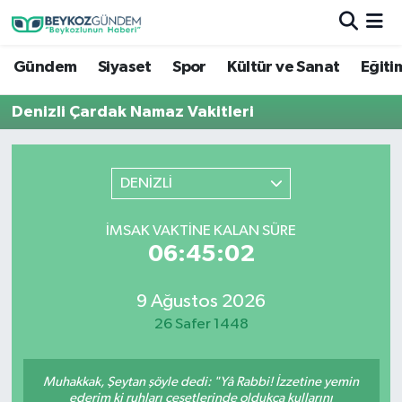
Gündem
Siyaset
Spor
Kültür ve Sanat
Eğiti
Hava Durumu
Denizli Çardak Namaz Vakitleri
Trafik Durumu
Süper Lig Puan Durumu ve Fikstür
DENİZLİ
Tüm Manşetler
İMSAK VAKTINE KALAN SÜRE
06:45:02
Son Dakika Haberleri
Haber Arşivi
9 Ağustos 2026
26 Safer 1448
Muhakkak, Şeytan şöyle dedi: "Yâ Rabbi! İzzetine yemin
ederim ki ruhları cesetlerinde oldukça kullarını