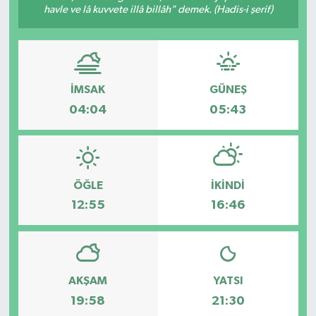
havle ve lâ kuvvete illâ billâh" demek. (Hadis-i şerif)
İMSAK
GÜNEŞ
04:04
05:43
ÖĞLE
İKINDI
12:55
16:46
AKŞAM
YATSI
19:58
21:30