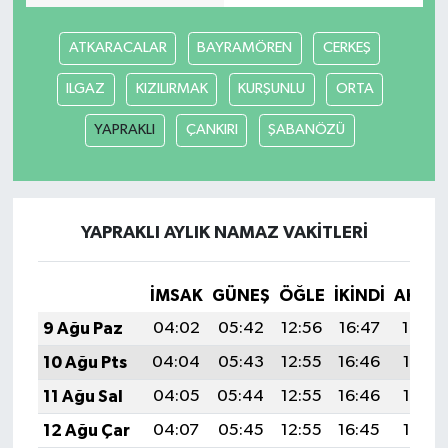
ATKARACALAR
BAYRAMÖREN
CERKEŞ
ILGAZ
KIZILIRMAK
KURŞUNLU
ORTA
YAPRAKLI
ÇANKIRI
ŞABANÖZÜ
YAPRAKLI AYLIK NAMAZ VAKITLERI
İMSAK
GÜNEŞ
ÖĞLE
İKINDI
AKŞA
9 Ağu Paz
04:02
05:42
12:56
16:47
19:59
10 Ağu Pts
04:04
05:43
12:55
16:46
19:58
11 Ağu Sal
04:05
05:44
12:55
16:46
19:57
12 Ağu Çar
04:07
05:45
12:55
16:45
19:55