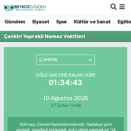
Gündem
Siyaset
Spor
Kültür ve Sanat
Eğiti
Hava Durumu
Çankiri Yaprakli Namaz Vakitleri
Trafik Durumu
Süper Lig Puan Durumu ve Fikstür
ÇANKIRI
Tüm Manşetler
ÖĞLE VAKTINE KALAN SÜRE
01:34:43
Son Dakika Haberleri
Haber Arşivi
10 Ağustos 2026
27 Safer 1448
Dört şey, Cennet hazinelerindendir: Sadakayı gizli
vermek, musibeti gizlemek, sıla-i rahim yapmak ve "Lâ