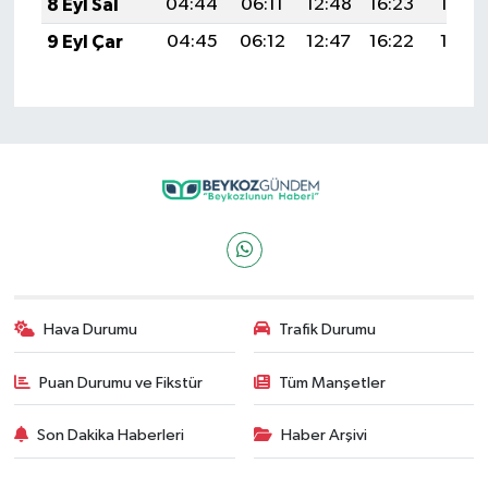
8 Eyl Sal
04:44
06:11
12:48
16:23
19:14
9 Eyl Çar
04:45
06:12
12:47
16:22
19:13
Hava Durumu
Trafik Durumu
Puan Durumu ve Fikstür
Tüm Manşetler
Son Dakika Haberleri
Haber Arşivi