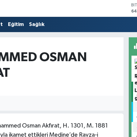
BI
64
D
47
at
Eğitim
Sağlık
E
55
ST
64
MMED OSMAN
GR
65
Bİ
AT
13
uhammed Osman Akfırat, H. 1301, M. 1881
ıyla ikamet ettikleri Medine’de Ravza-i