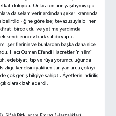
efkat doluydu. Onlara onların yaşıtıymış gibi
 Onlara da selam verir ardından şeker ikramında
e belirtildi- ğine göre ise; tevazusuyla bilinen
fırat, birçok dul ve yetime yardımda
k kendilerini ev bark sahibi yaptı.
ii şeriflerinin ve bunlardan başka daha nice
ndu. Hacı Osman Efendi Hazretleri’nin ilmî
fıkıh, edebiyat, tıp ve rüya yorumculuğunda
izliği, kendisini yakînen tanıyanlarca çok iyi
nde çok geniş bilgiye sahipti. Âyetlerin indiriliş
çık olarak izah ederdi.
, Şifalı Bitkiler ve Emraz (Hastalıklar),