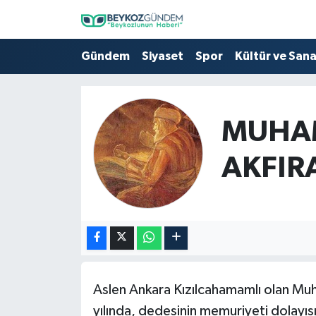
Hava Durumu
Gündem
Siyaset
Spor
Kültür ve San
Trafik Durumu
MUHA
Süper Lig Puan Durumu ve Fikstür
AKFIR
Tüm Manşetler
Son Dakika Haberleri
Haber Arşivi
Aslen Ankara Kızılcahamamlı olan M
yılında, dedesinin memuriyeti dolayıs