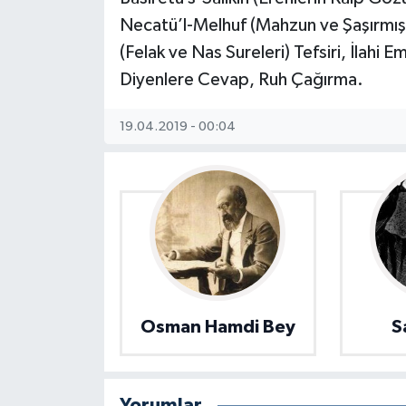
Necatü’l-Melhuf (Mahzun ve Şaşırmışl
(Felak ve Nas Sureleri) Tefsiri, İlahi 
Diyenlere Cevap, Ruh Çağırma.
19.04.2019 - 00:04
Osman Hamdi Bey
S
Yorumlar