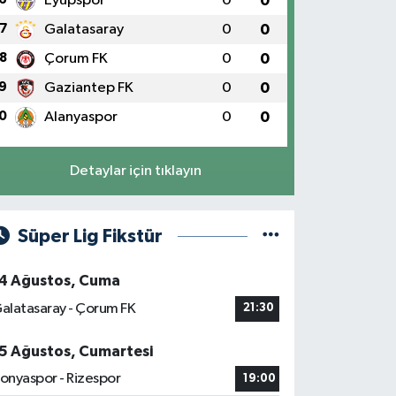
Eyüpspor
0
0
7
Galatasaray
0
0
8
Çorum FK
0
0
9
Gaziantep FK
0
0
0
Alanyaspor
0
0
Detaylar için tıklayın
Süper Lig Fikstür
4 Ağustos, Cuma
alatasaray - Çorum FK
21:30
5 Ağustos, Cumartesi
onyaspor - Rizespor
19:00