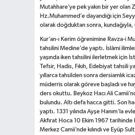
Mutahhare’ye pek yakın bir yer olan
Hz.Muhammed’e dayandığı için Seyyid
olarak doğduktan sonra, kundağıyla, 6
Kur’an-ı Kerim öğrenimine Ravza-i Mut
tahsilini Medine’de yaptı. İslâmi iliml
yaşında iken tahsilini ilerletmek için 
Tefsir, Hadis, Fıkıh, Edebiyat tahsili 
yıllarca tahsilden sonra dersiamlık i
müderris olarak göreve başladı ve hay
ders okuttu. Beykoz Hacı Ali Camii’nd
bulundu. Altı defa hacca gitti. Son h
yaptı. 1331 yılında Ayşe Hanım’la evle
Akfırat Hoca 10 Ekim 1967 tarihinde
Merkez Camii’nde kılındı ve Eyüp Sult