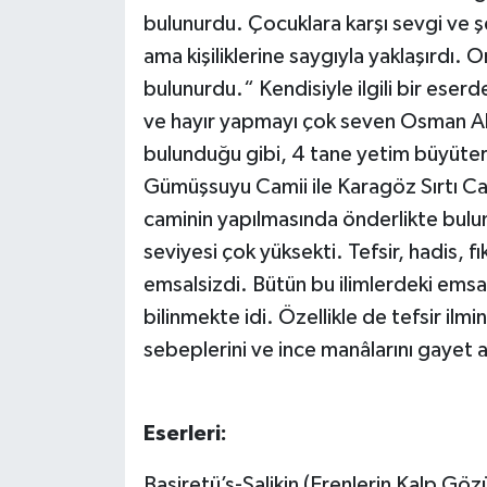
bulunurdu. Çocuklara karşı sevgi ve ş
ama kişiliklerine saygıyla yaklaşırdı.
bulunurdu.“ Kendisiyle ilgili bir eserd
ve hayır yapmayı çok seven Osman Ak
bulunduğu gibi, 4 tane yetim büyütere
Gümüşsuyu Camii ile Karagöz Sırtı Cam
caminin yapılmasında önderlikte bulu
seviyesi çok yüksekti. Tefsir, hadis, 
emsalsizdi. Bütün bu ilimlerdeki emsals
bilinmekte idi. Özellikle de tefsir ilmi
sebeplerini ve ince manâlarını gayet a
Eserleri:
Basiretü’s-Salikin (Erenlerin Kalp Gözü)