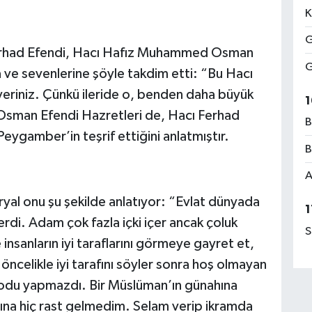
K
G
Ferhad Efendi, Hacı Hafız Muhammed Osman
G
 ve sevenlerine şöyle takdim etti: “Bu Hacı
veriniz. Çünkü ileride o, benden daha büyük
1
Osman Efendi Hazretleri de, Hacı Ferhad
B
eygamber’in teşrif ettiğini anlatmıştır.
B
A
yal onu şu şekilde anlatıyor: “Evlat dünyada
1
rdi. Adam çok fazla içki içer ancak çoluk
S
insanların iyi taraflarını görmeye gayret et,
 öncelikle iyi tarafını söyler sonra hoş olmayan
ikodu yapmazdı. Bir Müslüman’ın günahına
ğına hiç rast gelmedim. Selam verip ikramda