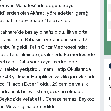
 Zeravan Mahallesi’nde doğdu. Soyu
’lerden olan Akfırat, yöre adetleri gereği
 saat Türbe-i Saadet’te bırakıldı.
ahhare’de başlayıp hafız oldu. İlk ve orta
1
er tahsil etti. Babasının vefatından sonra 17
İstanbul’a geldi. Fatih Çırçır Medresesi’nde;
yaptı. Tefsir ilminde çok ilerledi. Bu medresede
cazeti aldı. Daha sonra aynı medresede
li talebe yetiştirdi. İmam Hatip Okullarında
e 43 yıl İmam-Hatiplik ve vaizlik görevlerinde
1
accı “Hacc-ı Ekber” oldu. 29 camide vaizlik
G
ndi ancak bu evlilikten çocukları olmadı.
1
 Beykoz’da vefat etti. Cenaze namazı Beykoz
K
an Mezarlığı’na defnedildi.