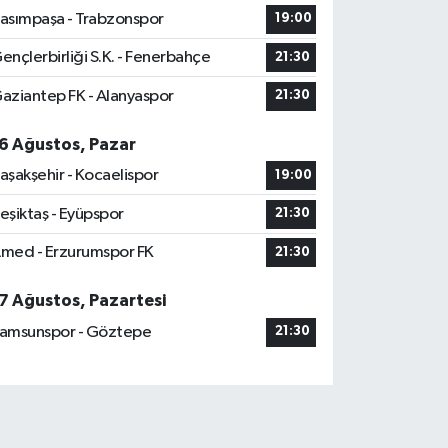
asımpaşa - Trabzonspor
19:00
ençlerbirliği S.K. - Fenerbahçe
21:30
aziantep FK - Alanyaspor
21:30
6 Ağustos, Pazar
aşakşehir - Kocaelispor
19:00
eşiktaş - Eyüpspor
21:30
med - Erzurumspor FK
21:30
7 Ağustos, Pazartesi
amsunspor - Göztepe
21:30