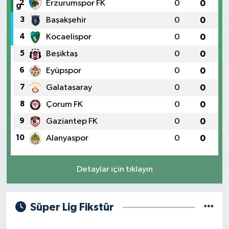
2
Erzurumspor FK
0
0
3
Başakşehir
0
0
4
Kocaelispor
0
0
5
Beşiktaş
0
0
6
Eyüpspor
0
0
7
Galatasaray
0
0
8
Çorum FK
0
0
9
Gaziantep FK
0
0
10
Alanyaspor
0
0
Detaylar için tıklayın
Süper Lig Fikstür