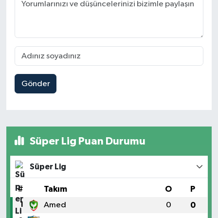
Gönder
Süper Lig Puan Durumu
Süper Lig
#
Takım
O
P
1
Amed
0
0