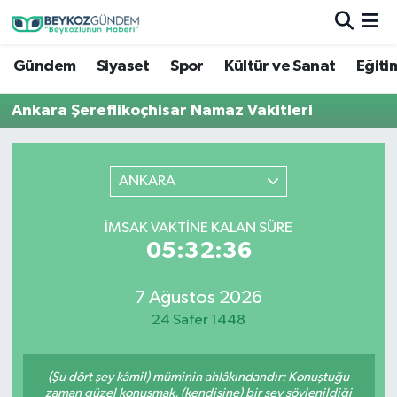
Gündem
Siyaset
Spor
Kültür ve Sanat
Eğiti
Hava Durumu
Ankara Şereflikoçhisar Namaz Vakitleri
Trafik Durumu
Süper Lig Puan Durumu ve Fikstür
ANKARA
Tüm Manşetler
İMSAK VAKTINE KALAN SÜRE
05:32:36
Son Dakika Haberleri
Haber Arşivi
7 Ağustos 2026
24 Safer 1448
(Şu dört şey kâmil) müminin ahlâkındandır: Konuştuğu
zaman güzel konuşmak, (kendisine) bir şey söylenildiği