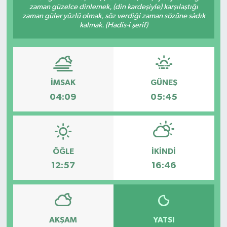
zaman güzelce dinlemek, (din kardeşiyle) karşılaştığı
zaman güler yüzlü olmak, söz verdiği zaman sözüne sâdık
kalmak. (Hadis-i şerif)
İMSAK
GÜNEŞ
04:09
05:45
ÖĞLE
İKINDI
12:57
16:46
AKŞAM
YATSI