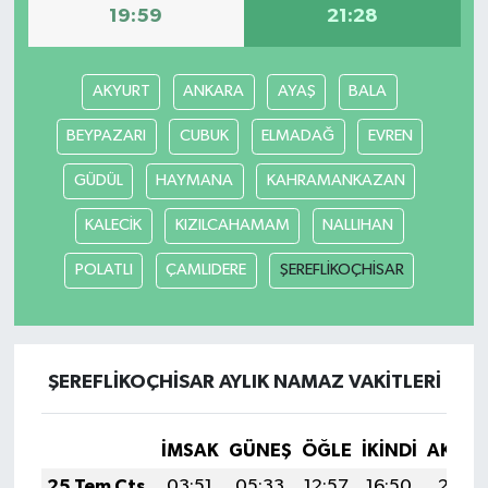
19:59
21:28
AKYURT
ANKARA
AYAŞ
BALA
BEYPAZARI
CUBUK
ELMADAĞ
EVREN
GÜDÜL
HAYMANA
KAHRAMANKAZAN
KALECİK
KIZILCAHAMAM
NALLIHAN
POLATLI
ÇAMLIDERE
ŞEREFLİKOÇHİSAR
ŞEREFLİKOÇHİSAR AYLIK NAMAZ VAKITLERI
İMSAK
GÜNEŞ
ÖĞLE
İKINDI
AKŞA
25 Tem Cts
03:51
05:33
12:57
16:50
20:11