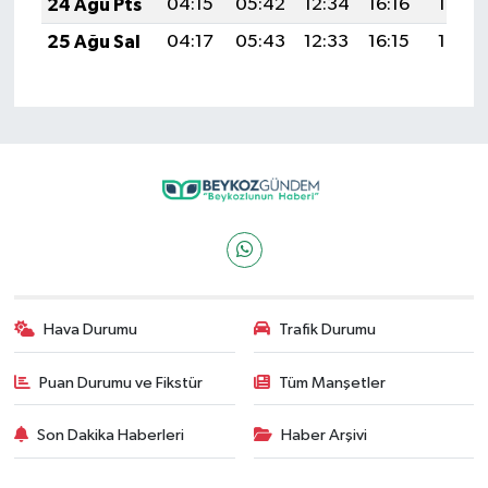
24 Ağu Pts
04:15
05:42
12:34
16:16
19:15
25 Ağu Sal
04:17
05:43
12:33
16:15
19:14
Hava Durumu
Trafik Durumu
Puan Durumu ve Fikstür
Tüm Manşetler
Son Dakika Haberleri
Haber Arşivi