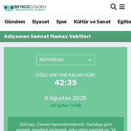
Gündem
Siyaset
Spor
Kültür ve Sanat
Eğiti
Hava Durumu
Adiyaman Samsat Namaz Vakitleri
Trafik Durumu
Süper Lig Puan Durumu ve Fikstür
ADIYAMAN
Tüm Manşetler
ÖĞLE VAKTINE KALAN SÜRE
42:35
Son Dakika Haberleri
Haber Arşivi
9 Ağustos 2026
26 Safer 1448
Dört şey, Cennet hazinelerindendir: Sadakayı gizli
vermek, musibeti gizlemek, sıla-i rahim yapmak ve "Lâ