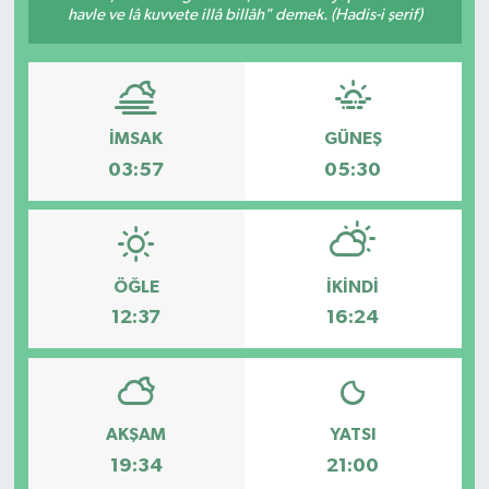
havle ve lâ kuvvete illâ billâh" demek. (Hadis-i şerif)
İMSAK
GÜNEŞ
03:57
05:30
ÖĞLE
İKINDI
12:37
16:24
AKŞAM
YATSI
19:34
21:00