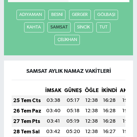
ADIYAMAN
BESNİ
GERGER
GÖLBAŞI
KAHTA
SAMSAT
SİNCİK
TUT
ÇELİKHAN
SAMSAT AYLIK NAMAZ VAKITLERI
İMSAK
GÜNEŞ
ÖĞLE
İKINDI
AKŞA
25 Tem Cts
03:38
05:17
12:38
16:28
19:48
26 Tem Paz
03:40
05:18
12:38
16:28
19:48
27 Tem Pts
03:41
05:19
12:38
16:28
19:47
28 Tem Sal
03:42
05:20
12:38
16:27
19:46