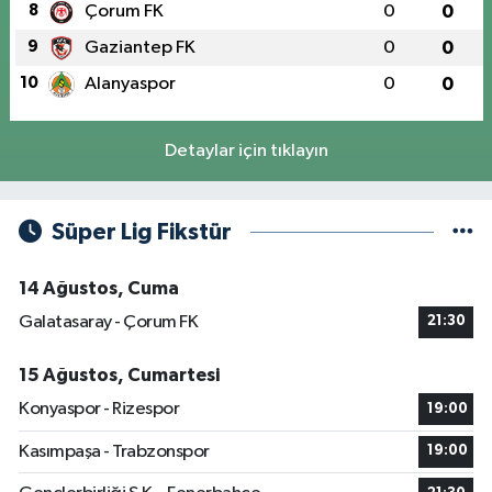
8
Çorum FK
0
0
9
Gaziantep FK
0
0
10
Alanyaspor
0
0
Detaylar için tıklayın
Süper Lig Fikstür
14 Ağustos, Cuma
Galatasaray - Çorum FK
21:30
15 Ağustos, Cumartesi
Konyaspor - Rizespor
19:00
Kasımpaşa - Trabzonspor
19:00