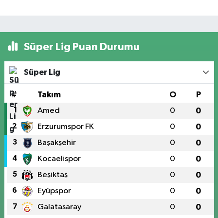
Süper Lig Puan Durumu
Süper Lig
#
Takım
O
P
1
Amed
0
0
2
Erzurumspor FK
0
0
3
Başakşehir
0
0
4
Kocaelispor
0
0
5
Beşiktaş
0
0
6
Eyüpspor
0
0
7
Galatasaray
0
0