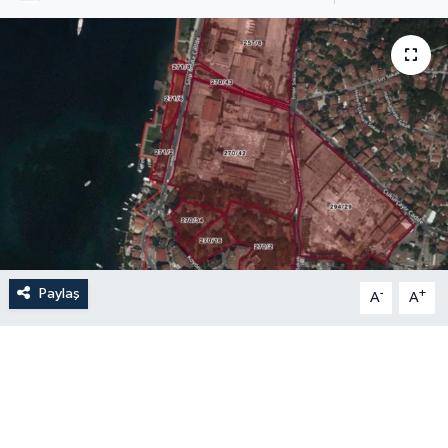
Paylaş
-
+
A
A