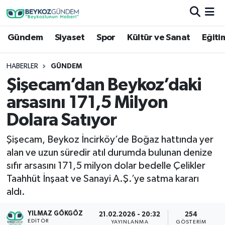
Gündem
Siyaset
Spor
Kültür ve Sanat
Eğiti
Hava Durumu
Trafik Durumu
HABERLER
GÜNDEM
Şişecam’dan Beykoz’daki
Süper Lig Puan Durumu ve Fikstür
arsasını 171,5 Milyon
Tüm Manşetler
Dolara Satıyor
Şişecam, Beykoz İncirköy’de Boğaz hattında yer
Son Dakika Haberleri
alan ve uzun süredir atıl durumda bulunan denize
sıfır arsasını 171,5 milyon dolar bedelle Çelikler
Haber Arşivi
Taahhüt İnşaat ve Sanayi A.Ş.’ye satma kararı
aldı.
YILMAZ GÖKGÖZ
21.02.2026 - 20:32
254
EDITÖR
YAYINLANMA
GÖSTERIM