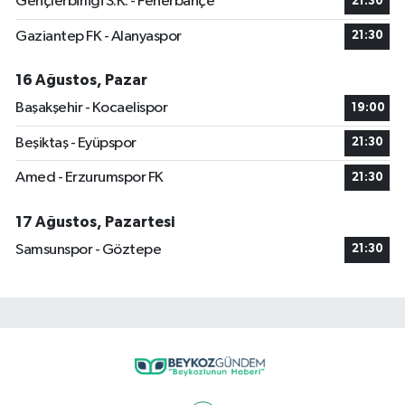
Gençlerbirliği S.K. - Fenerbahçe
21:30
Gaziantep FK - Alanyaspor
21:30
16 Ağustos, Pazar
Başakşehir - Kocaelispor
19:00
Beşiktaş - Eyüpspor
21:30
Amed - Erzurumspor FK
21:30
17 Ağustos, Pazartesi
Samsunspor - Göztepe
21:30