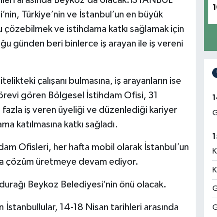
rihleri arasında Beykoz’da olacak.İSTANBUL
1
’nin, Türkiye’nin ve İstanbul’un en büyük
unu çözebilmek ve istihdama katkı sağlamak için
ğu günden beri binlerce iş arayan ile iş vereni
telikteki çalışanı bulmasına, iş arayanların ise
örevi gören Bölgesel İstihdam Ofisi, 31
1
fazla iş veren üyeliği ve düzenlediği kariyer
G
hdama katılmasına katkı sağladı.
1
am Ofisleri, her hafta mobil olarak İstanbul’un
K
ulara çözüm üretmeye devam ediyor.
K
 durağı Beykoz Belediyesi’nin önü olacak.
G
İstanbullular, 14-18 Nisan tarihleri arasında
G