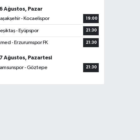
6 Ağustos, Pazar
aşakşehir - Kocaelispor
19:00
eşiktaş - Eyüpspor
21:30
med - Erzurumspor FK
21:30
7 Ağustos, Pazartesi
amsunspor - Göztepe
21:30