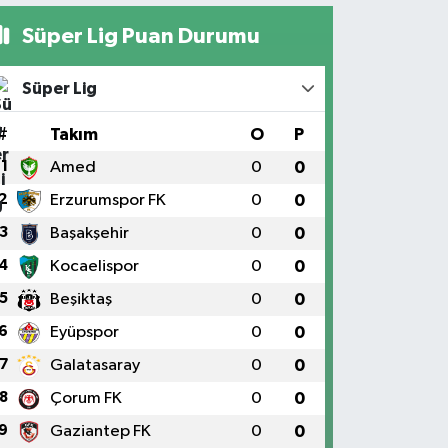
Süper Lig Puan Durumu
Süper Lig
#
Takım
O
P
1
Amed
0
0
2
Erzurumspor FK
0
0
3
Başakşehir
0
0
4
Kocaelispor
0
0
5
Beşiktaş
0
0
6
Eyüpspor
0
0
7
Galatasaray
0
0
8
Çorum FK
0
0
9
Gaziantep FK
0
0