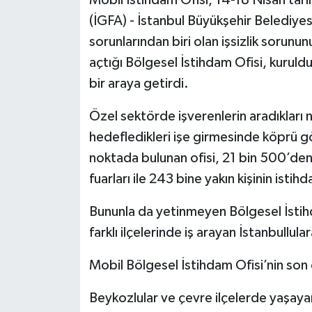
Mobil İstihdam Ofisi, 14-18 Nisan ta
(İGFA) - İstanbul Büyükşehir Belediyesi
sorunlarından biri olan işsizlik sorun
açtığı Bölgesel İstihdam Ofisi, kuruldu
bir araya getirdi.
Özel sektörde işverenlerin aradıkları ni
hedefledikleri işe girmesinde köprü g
noktada bulunan ofisi, 21 bin 500’den 
fuarları ile 243 bine yakın kişinin isti
Bununla da yetinmeyen Bölgesel İstihd
farklı ilçelerinde iş arayan İstanbull
Mobil Bölgesel İstihdam Ofisi’nin son
Beykozlular ve çevre ilçelerde yaşayan 