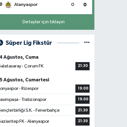
0
Alanyaspor
0
0
Detaylar için tıklayın
Süper Lig Fikstür
4 Ağustos, Cuma
alatasaray - Çorum FK
21:30
5 Ağustos, Cumartesi
onyaspor - Rizespor
19:00
asımpaşa - Trabzonspor
19:00
ençlerbirliği S.K. - Fenerbahçe
21:30
aziantep FK - Alanyaspor
21:30