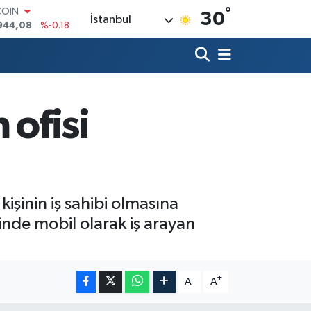
°
COIN
30
İstanbul
944,08
%-0.18
LAR
7436
%0.18
RO
2510
%0.32
RLİN
4811
%0.38
 ofisi
M ALTIN
0.55
%0.03
T100
779
%-14
işinin iş sahibi olmasına
rinde mobil olarak iş arayan
-
+
A
A