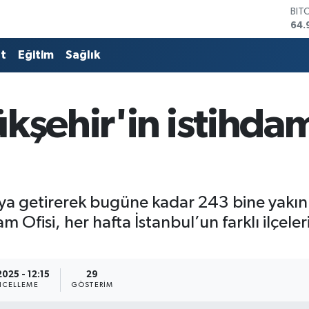
BIT
64.
DO
47,
at
Eğitim
Sağlık
EU
55,
STE
64,
kşehir'in istihdam
GRA
666
BİS
13.
raya getirerek bugüne kadar 243 bine yakın k
m Ofisi, her hafta İstanbul’un farklı ilçele
2025 - 12:15
29
CELLEME
GÖSTERIM