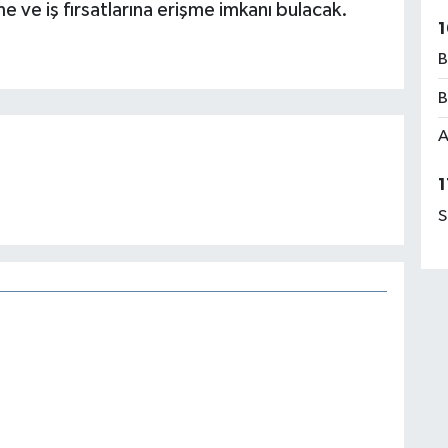
me ve iş fırsatlarına erişme imkanı bulacak.
1
B
B
A
1
S