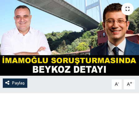
Paylaş
-
+
A
A