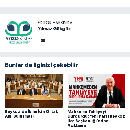
EDITÖR HAKKINDA
Yılmaz Gökgöz
Bunlar da ilginizi çekebilir
Beykoz’da İklim İçin Ortak
Mahkeme Tahliyeyi
Akıl Buluşması
Durdurdu: Yeni Parti Beykoz
İlçe Başkanlığı’ndan
Açıklama