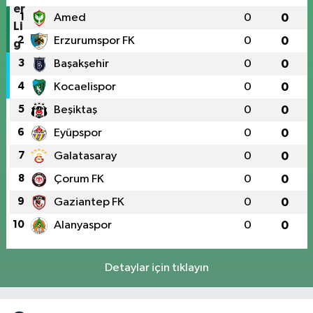
1
Amed
0
0
2
Erzurumspor FK
0
0
3
Başakşehir
0
0
4
Kocaelispor
0
0
5
Beşiktaş
0
0
6
Eyüpspor
0
0
7
Galatasaray
0
0
8
Çorum FK
0
0
9
Gaziantep FK
0
0
10
Alanyaspor
0
0
Detaylar için tıklayın