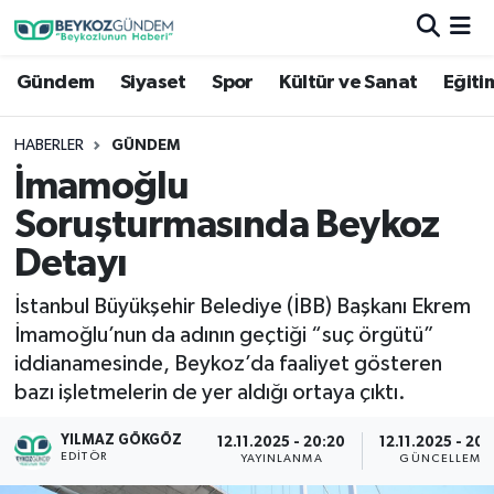
Gündem
Siyaset
Spor
Kültür ve Sanat
Eğiti
Hava Durumu
Trafik Durumu
HABERLER
GÜNDEM
İmamoğlu
Süper Lig Puan Durumu ve Fikstür
Soruşturmasında Beykoz
Tüm Manşetler
Detayı
İstanbul Büyükşehir Belediye (İBB) Başkanı Ekrem
Son Dakika Haberleri
İmamoğlu’nun da adının geçtiği “suç örgütü”
iddianamesinde, Beykoz’da faaliyet gösteren
Haber Arşivi
bazı işletmelerin de yer aldığı ortaya çıktı.
YILMAZ GÖKGÖZ
12.11.2025 - 20:20
12.11.2025 - 20
EDITÖR
YAYINLANMA
GÜNCELLEME