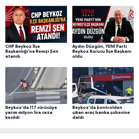
CHP Beykoz İlçe
Aydın Düzgün, YENİ Parti
Başkanlığı’na Remzi Şen
Beykoz Kurucu İlçe Başkanı
atandı
oldu
Beykoz’da 117 sürücüye
Beykoz’da kontrolden
yarım milyon lira ceza
çıkan araç banka şubesine
kesildi
daldı