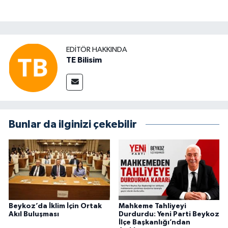
EDITÖR HAKKINDA
TE Bilisim
Bunlar da ilginizi çekebilir
Beykoz’da İklim İçin Ortak
Mahkeme Tahliyeyi
Akıl Buluşması
Durdurdu: Yeni Parti Beykoz
İlçe Başkanlığı’ndan