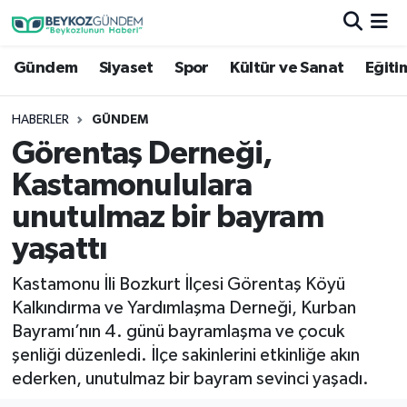
Gündem
Siyaset
Spor
Kültür ve Sanat
Eğiti
Hava Durumu
Trafik Durumu
HABERLER
GÜNDEM
Görentaş Derneği,
Süper Lig Puan Durumu ve Fikstür
Kastamonululara
Tüm Manşetler
unutulmaz bir bayram
yaşattı
Son Dakika Haberleri
Kastamonu İli Bozkurt İlçesi Görentaş Köyü
Haber Arşivi
Kalkındırma ve Yardımlaşma Derneği, Kurban
Bayramı’nın 4. günü bayramlaşma ve çocuk
şenliği düzenledi. İlçe sakinlerini etkinliğe akın
ederken, unutulmaz bir bayram sevinci yaşadı.