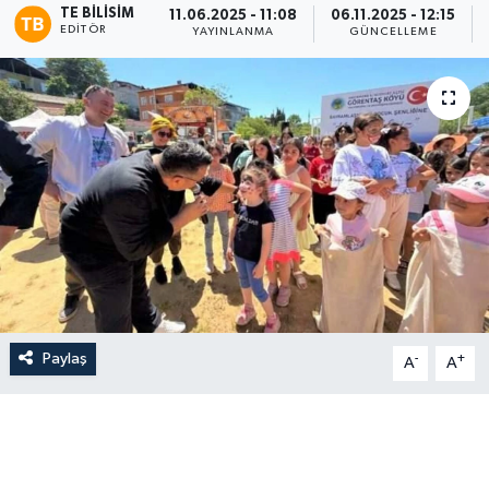
TE BILISIM
11.06.2025 - 11:08
06.11.2025 - 12:15
EDITÖR
YAYINLANMA
GÜNCELLEME
Paylaş
-
+
A
A