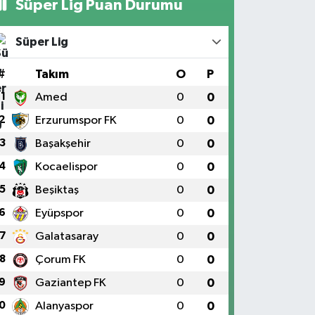
Süper Lig Puan Durumu
Süper Lig
#
Takım
O
P
1
Amed
0
0
2
Erzurumspor FK
0
0
3
Başakşehir
0
0
4
Kocaelispor
0
0
5
Beşiktaş
0
0
6
Eyüpspor
0
0
7
Galatasaray
0
0
8
Çorum FK
0
0
9
Gaziantep FK
0
0
0
Alanyaspor
0
0