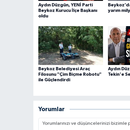
Aydın Düzgün, YENİ Parti
Beykoz’da
Beykoz Kurucu İlçe Başkanı
yarım mily
oldu
Beykoz Belediyesi Araç
Aydın Düz
Filosunu "Çim Biçme Robotu"
Tekin'e Se
ile Güçlendirdi
Yorumlar