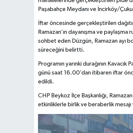
mahallelerinde gerçekleştirilen pide
Paşabahçe Meydanı ve İncirköy/Çukurç
İftar öncesinde gerçekleştirilen dağıt
Ramazan’ın dayanışma ve paylaşma ruh
sohbet eden Düzgün, Ramazan ayı boyu
süreceğini belirtti.
Programın yarınki durağının Kavacık P
günü saat 16.00’dan itibaren iftar önce
edildi.
CHP Beykoz İlçe Başkanlığı, Ramazan
etkinliklerle birlik ve beraberlik me