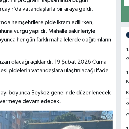
 dağıtımı programı kapsamında bugün
ayır’da vatandaşlarla bir araya geldi.
ımda hemşehrilere pide ikram edilirken,
una vurgu yapıldı. Mahalle sakinleriyle
nca her gün farklı mahallelerde dağıtımların
1
G
azarı olacağı açıklandı. 19 Şubat 2026 Cuma
si pidelerin vatandaşlara ulaştırılacağı ifade
1
K
 ayı boyunca Beykoz genelinde düzenlenecek
K
sajı vermeye devam edecek.
G
G
1