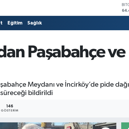
64.
DO
47,
EU
at
Eğitim
Sağlık
55,
STE
64
GRA
an Paşabahçe ve 
651
BİS
13.
abahçe Meydanı ve İncirköy’de pide dağı
süreceği bildirildi
146
GÖSTERIM