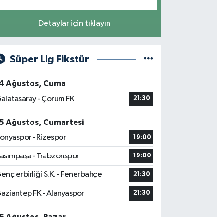
Detaylar için tıklayın
Süper Lig Fikstür
4 Ağustos, Cuma
alatasaray - Çorum FK
21:30
5 Ağustos, Cumartesi
onyaspor - Rizespor
19:00
asımpaşa - Trabzonspor
19:00
ençlerbirliği S.K. - Fenerbahçe
21:30
aziantep FK - Alanyaspor
21:30
6 Ağustos, Pazar