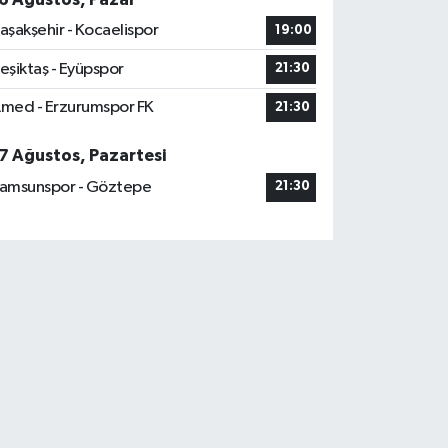
aşakşehir - Kocaelispor
19:00
eşiktaş - Eyüpspor
21:30
med - Erzurumspor FK
21:30
7 Ağustos, Pazartesi
amsunspor - Göztepe
21:30