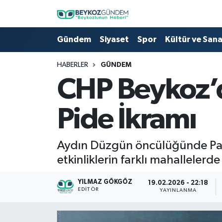
Hava Durumu
Gündem
Siyaset
Spor
Kültür ve San
Trafik Durumu
HABERLER
GÜNDEM
CHP Beykoz’d
Süper Lig Puan Durumu ve Fikstür
Pide İkramı
Tüm Manşetler
Son Dakika Haberleri
Aydın Düzgün öncülüğünde Paş
etkinliklerin farklı mahallelerde 
Haber Arşivi
YILMAZ GÖKGÖZ
19.02.2026 - 22:18
EDITÖR
YAYINLANMA