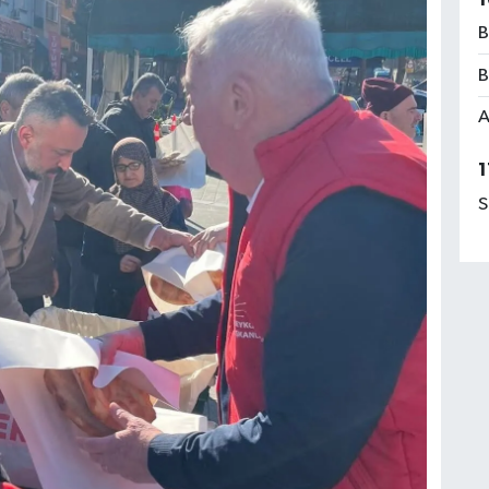
B
B
A
1
S