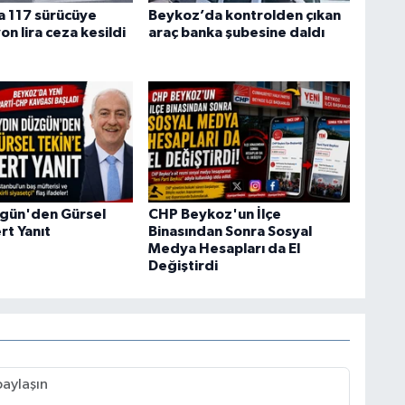
 117 sürücüye
Beykoz’da kontrolden çıkan
on lira ceza kesildi
araç banka şubesine daldı
gün'den Gürsel
CHP Beykoz'un İlçe
rt Yanıt
Binasından Sonra Sosyal
Medya Hesapları da El
Değiştirdi