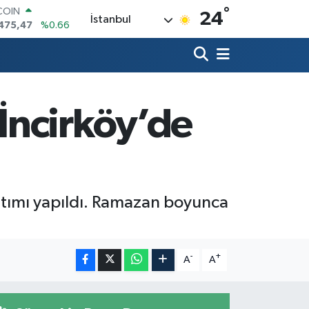
475,47
%0.66
°
24
LAR
İstanbul
5971
%0.05
RO
1336
%0.18
RLİN
,2534
%0.22
M ALTIN
İncirköy’de
8.23
%0.39
T100
703
%0
tımı yapıldı. Ramazan boyunca
-
+
A
A