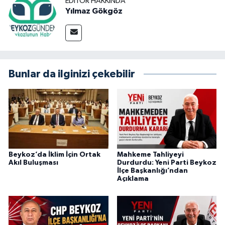
EDITÖR HAKKINDA
Yılmaz Gökgöz
Bunlar da ilginizi çekebilir
Beykoz’da İklim İçin Ortak
Mahkeme Tahliyeyi
Akıl Buluşması
Durdurdu: Yeni Parti Beykoz
İlçe Başkanlığı’ndan
Açıklama