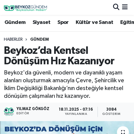
Gündem
Siyaset
Spor
Kültür ve Sanat
Eğiti
Hava Durumu
Trafik Durumu
HABERLER
GÜNDEM
Beykoz’da Kentsel
Süper Lig Puan Durumu ve Fikstür
Dönüşüm Hız Kazanıyor
Tüm Manşetler
Beykoz'da güvenli, modern ve dayanıklı yaşam
alanları oluşturmak amacıyla Çevre, Şehircilik ve
Son Dakika Haberleri
İklim Değişikliği Bakanlığı’nın desteğiyle kentsel
dönüşüm çalışmaları hız kazanıyor.
Haber Arşivi
YILMAZ GÖKGÖZ
18.11.2025 - 07:16
3084
EDITÖR
YAYINLANMA
GÖSTERIM