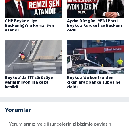
CHP Beykoz İlçe
Aydın Düzgün, YENİ Parti
Başkanlığı’na Remzi Şen
Beykoz Kurucu İlçe Başkanı
atandı
oldu
Beykoz’da 117 sürücüye
Beykoz’da kontrolden
yarım milyon lira ceza
çıkan araç banka şubesine
kesildi
daldı
Yorumlar