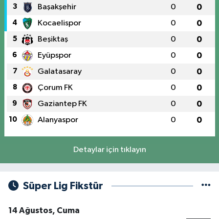
3
Başakşehir
0
0
4
Kocaelispor
0
0
5
Beşiktaş
0
0
6
Eyüpspor
0
0
7
Galatasaray
0
0
8
Çorum FK
0
0
9
Gaziantep FK
0
0
10
Alanyaspor
0
0
Detaylar için tıklayın
Süper Lig Fikstür
14 Ağustos, Cuma