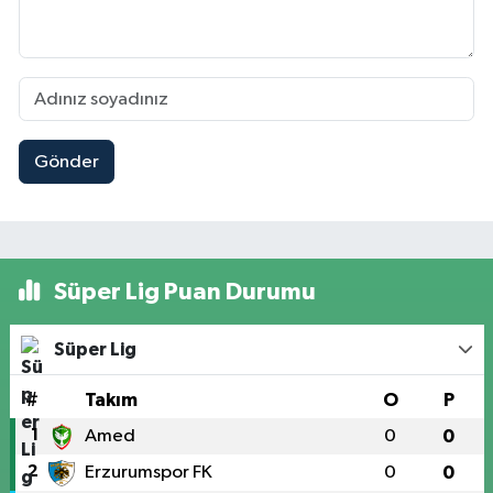
Gönder
Süper Lig Puan Durumu
Süper Lig
#
Takım
O
P
1
Amed
0
0
2
Erzurumspor FK
0
0