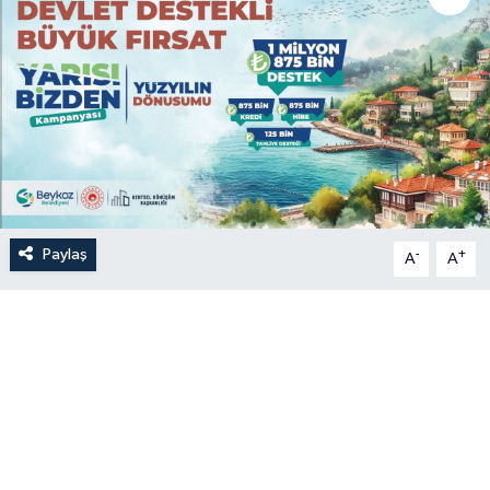
Paylaş
-
+
A
A