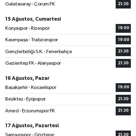
Galatasaray - Çorum FK
21:30
15 Ağustos, Cumartesi
Konyaspor - Rizespor
19:00
Kasımpaşa - Trabzonspor
19:00
Gençlerbirliği S.K. - Fenerbahçe
21:30
Gaziantep FK - Alanyaspor
21:30
16 Ağustos, Pazar
Başakşehir - Kocaelispor
19:00
Beşiktaş - Eyüpspor
21:30
Amed - Erzurumspor FK
21:30
17 Ağustos, Pazartesi
Samsunspor - Göztepe
21:30