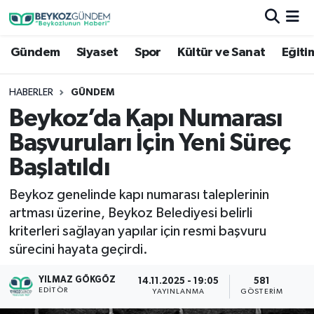
Gündem
Siyaset
Spor
Kültür ve Sanat
Eğiti
Hava Durumu
Trafik Durumu
HABERLER
GÜNDEM
Beykoz’da Kapı Numarası
Süper Lig Puan Durumu ve Fikstür
Başvuruları İçin Yeni Süreç
Tüm Manşetler
Başlatıldı
Beykoz genelinde kapı numarası taleplerinin
Son Dakika Haberleri
artması üzerine, Beykoz Belediyesi belirli
kriterleri sağlayan yapılar için resmi başvuru
Haber Arşivi
sürecini hayata geçirdi.
YILMAZ GÖKGÖZ
14.11.2025 - 19:05
581
EDITÖR
YAYINLANMA
GÖSTERIM