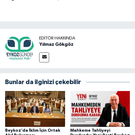
EDITÖR HAKKINDA
Yılmaz Gökgöz
Bunlar da ilginizi çekebilir
Beykoz’da İklim İçin Ortak
Mahkeme Tahliyeyi