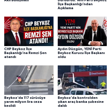
Akıl Buluşması
Durdurdu: Yeni Parti Beykoz
İlçe Başkanlığı’ndan
Açıklama
CHP Beykoz İlçe
Aydın Düzgün, YENİ Parti
Başkanlığı’na Remzi Şen
Beykoz Kurucu İlçe Başkanı
atandı
oldu
Beykoz’da 117 sürücüye
Beykoz’da kontrolden
yarım milyon lira ceza
çıkan araç banka şubesine
kesildi
daldı