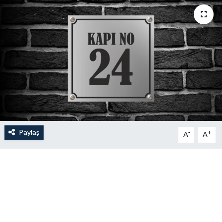
Paylaş
-
+
A
A