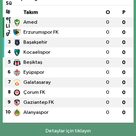
#
Takım
O
P
1
Amed
0
0
2
Erzurumspor FK
0
0
3
Başakşehir
0
0
4
Kocaelispor
0
0
5
Beşiktaş
0
0
6
Eyüpspor
0
0
7
Galatasaray
0
0
8
Çorum FK
0
0
9
Gaziantep FK
0
0
10
Alanyaspor
0
0
Detaylar için tıklayın