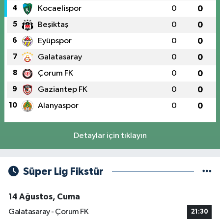
4
Kocaelispor
0
0
5
Beşiktaş
0
0
6
Eyüpspor
0
0
7
Galatasaray
0
0
8
Çorum FK
0
0
9
Gaziantep FK
0
0
10
Alanyaspor
0
0
Detaylar için tıklayın
Süper Lig Fikstür
14 Ağustos, Cuma
Galatasaray - Çorum FK
21:30