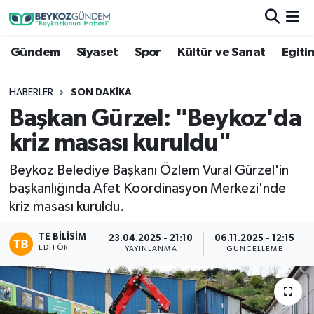
Gündem
Siyaset
Spor
Kültür ve Sanat
Eğiti
Hava Durumu
Trafik Durumu
HABERLER
SON DAKIKA
Başkan Gürzel: "Beykoz'da
Süper Lig Puan Durumu ve Fikstür
kriz masası kuruldu"
Tüm Manşetler
Beykoz Belediye Başkanı Özlem Vural Gürzel'in
başkanlığında Afet Koordinasyon Merkezi'nde
Son Dakika Haberleri
kriz masası kuruldu.
Haber Arşivi
TE BILISIM
23.04.2025 - 21:10
06.11.2025 - 12:15
EDITÖR
YAYINLANMA
GÜNCELLEME