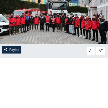
Paylaş
-
+
A
A