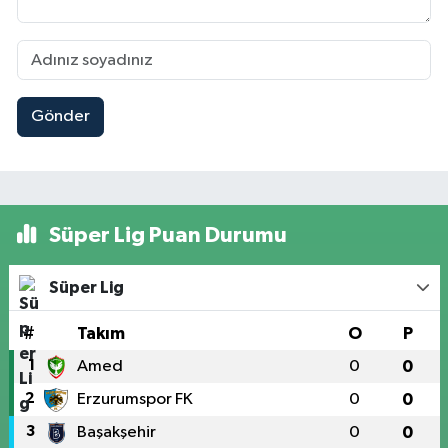
Gönder
Süper Lig Puan Durumu
Süper Lig
#
Takım
O
P
1
Amed
0
0
2
Erzurumspor FK
0
0
3
Başakşehir
0
0