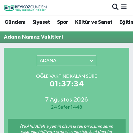
Gündem
Siyaset
Spor
Kültür ve Sanat
Eğiti
Hava Durumu
Adana Namaz Vakitleri
Trafik Durumu
Süper Lig Puan Durumu ve Fikstür
ADANA
Tüm Manşetler
ÖĞLE VAKTINE KALAN SÜRE
01:37:34
Son Dakika Haberleri
Haber Arşivi
7 Ağustos 2026
24 Safer 1448
(Yâ Ali!) Allâh'a yemin olsun ki tek bir kişinin senin
vasıtanla hidâyete ermesi, senin için kızıl develer