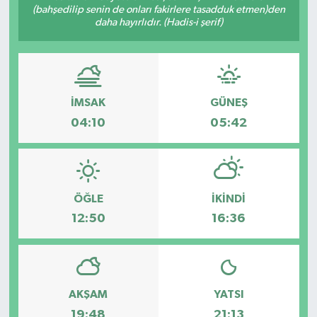
(bahşedilip senin de onları fakirlere tasadduk etmen)den
daha hayırlıdır. (Hadis-i şerif)
İMSAK
GÜNEŞ
04:10
05:42
ÖĞLE
İKINDI
12:50
16:36
AKŞAM
YATSI
19:48
21:13