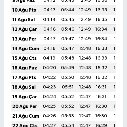
9 Ağu Paz
04:12
05:43
12:49
16:36
19:45
10 Ağu Pts
04:13
05:44
12:49
16:35
19:44
11 Ağu Sal
04:14
05:45
12:49
16:35
19:43
12 Ağu Çar
04:16
05:46
12:49
16:34
19:42
13 Ağu Per
04:17
05:47
12:49
16:34
19:41
14 Ağu Cum
04:18
05:47
12:48
16:33
19:40
15 Ağu Cts
04:19
05:48
12:48
16:33
19:38
16 Ağu Paz
04:20
05:49
12:48
16:32
19:37
17 Ağu Pts
04:22
05:50
12:48
16:32
19:36
18 Ağu Sal
04:23
05:51
12:48
16:31
19:35
19 Ağu Çar
04:24
05:52
12:47
16:31
19:33
20 Ağu Per
04:25
05:52
12:47
16:30
19:32
21 Ağu Cum
04:26
05:53
12:47
16:30
19:31
22 Ağu Cts
04:27
05:54
12:47
16:29
19:29