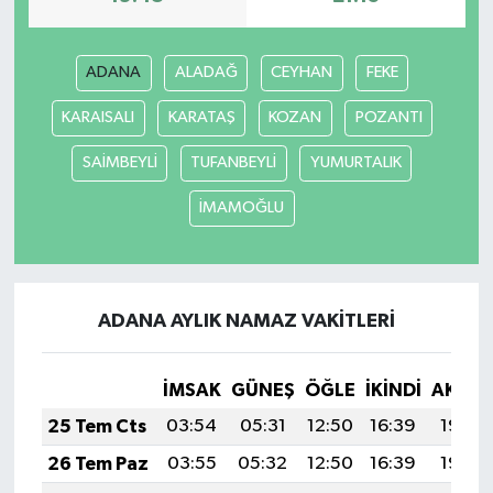
ADANA
ALADAĞ
CEYHAN
FEKE
KARAISALI
KARATAŞ
KOZAN
POZANTI
SAİMBEYLİ
TUFANBEYLİ
YUMURTALIK
İMAMOĞLU
ADANA AYLIK NAMAZ VAKITLERI
İMSAK
GÜNEŞ
ÖĞLE
İKINDI
AKŞA
25 Tem Cts
03:54
05:31
12:50
16:39
19:59
26 Tem Paz
03:55
05:32
12:50
16:39
19:59