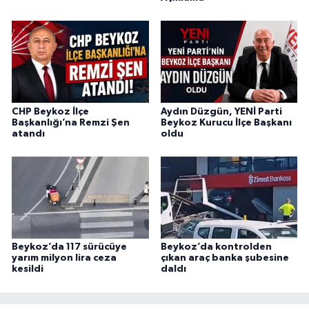
CHP Beykoz İlçe
Aydın Düzgün, YENİ Parti
Başkanlığı’na Remzi Şen
Beykoz Kurucu İlçe Başkanı
atandı
oldu
Beykoz’da 117 sürücüye
Beykoz’da kontrolden
yarım milyon lira ceza
çıkan araç banka şubesine
kesildi
daldı