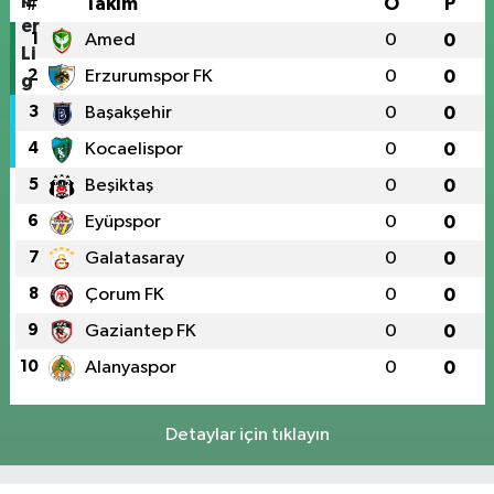
#
Takım
O
P
1
Amed
0
0
2
Erzurumspor FK
0
0
3
Başakşehir
0
0
4
Kocaelispor
0
0
5
Beşiktaş
0
0
6
Eyüpspor
0
0
7
Galatasaray
0
0
8
Çorum FK
0
0
9
Gaziantep FK
0
0
10
Alanyaspor
0
0
Detaylar için tıklayın