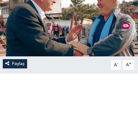
Paylaş
-
+
A
A