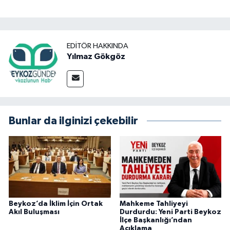
EDITÖR HAKKINDA
Yılmaz Gökgöz
Bunlar da ilginizi çekebilir
Beykoz’da İklim İçin Ortak
Mahkeme Tahliyeyi
Akıl Buluşması
Durdurdu: Yeni Parti Beykoz
İlçe Başkanlığı’ndan
Açıklama