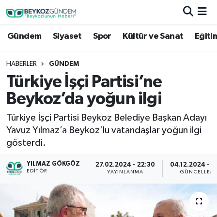
Gündem
Siyaset
Spor
Kültür ve Sanat
Eğiti
Hava Durumu
Trafik Durumu
HABERLER
GÜNDEM
Türkiye İşçi Partisi’ne
Süper Lig Puan Durumu ve Fikstür
Beykoz’da yoğun ilgi
Tüm Manşetler
Türkiye İşçi Partisi Beykoz Belediye Başkan Adayı
Yavuz Yılmaz’a Beykoz’lu vatandaşlar yoğun ilgi
Son Dakika Haberleri
gösterdi.
Haber Arşivi
YILMAZ GÖKGÖZ
27.02.2024 - 22:30
04.12.2024 - 2
EDITÖR
YAYINLANMA
GÜNCELLEM