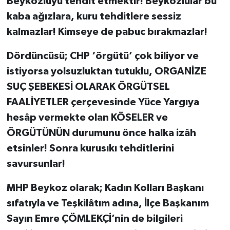
Beykozluyu tehdit etmektir! Beykozlular bu
kaba ağızlara, kuru tehditlere sessiz
kalmazlar! Kimseye de pabuc bırakmazlar!
Dördüncüsü; CHP ‘örgütü’ çok biliyor ve
istiyorsa yolsuzluktan tutuklu, ORGANİZE
SUÇ ŞEBEKESİ OLARAK ÖRGÜTSEL
FAALİYETLER çerçevesinde Yüce Yargıya
hesâp vermekte olan KÖSELER ve
ÖRGÜTÜNÜN durumunu önce halka izâh
etsinler! Sonra kurusıkı tehditlerini
savursunlar!
MHP Beykoz olarak; Kadın Kolları Başkanı
sıfatıyla ve Teşkilâtım adına, İlçe Başkanım
Sayın Emre ÇÖMLEKÇİ’nin de bilgileri