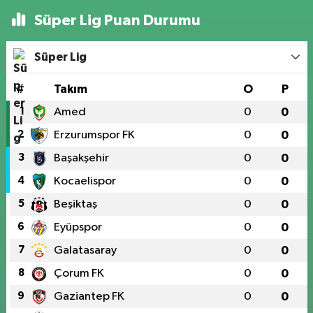
Süper Lig Puan Durumu
Süper Lig
#
Takım
O
P
1
Amed
0
0
2
Erzurumspor FK
0
0
3
Başakşehir
0
0
4
Kocaelispor
0
0
5
Beşiktaş
0
0
6
Eyüpspor
0
0
7
Galatasaray
0
0
8
Çorum FK
0
0
9
Gaziantep FK
0
0