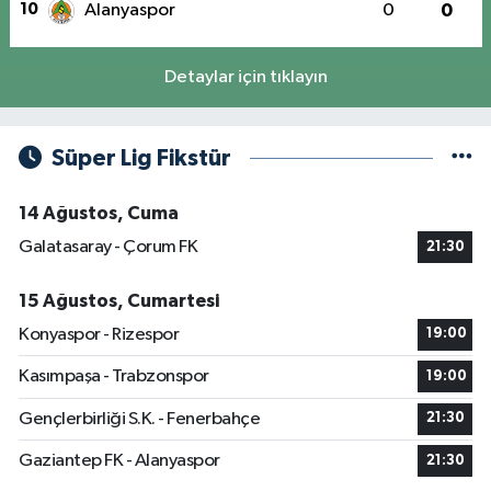
10
Alanyaspor
0
0
Detaylar için tıklayın
Süper Lig Fikstür
14 Ağustos, Cuma
Galatasaray - Çorum FK
21:30
15 Ağustos, Cumartesi
Konyaspor - Rizespor
19:00
Kasımpaşa - Trabzonspor
19:00
Gençlerbirliği S.K. - Fenerbahçe
21:30
Gaziantep FK - Alanyaspor
21:30