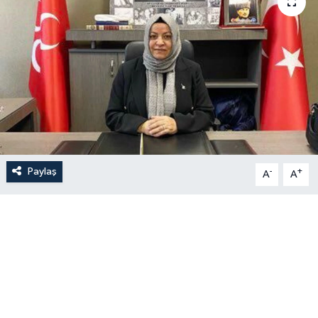
Paylaş
-
+
A
A