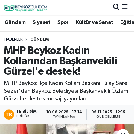
Gündem
Siyaset
Spor
Kültür ve Sanat
Eğiti
Hava Durumu
Trafik Durumu
HABERLER
GÜNDEM
MHP Beykoz Kadın
Süper Lig Puan Durumu ve Fikstür
Kollarından Başkanvekili
Tüm Manşetler
Gürzel'e destek!
MHP Beykoz İlçe Kadın Kolları Başkanı Tülay Sare
Son Dakika Haberleri
Sezer'den Beykoz Belediyesi Başkanvekili Özlem
Gürzel'e destek mesajı yayımladı.
Haber Arşivi
TE BILISIM
18.06.2025 - 17:14
06.11.2025 - 12:15
EDITÖR
YAYINLANMA
GÜNCELLEME