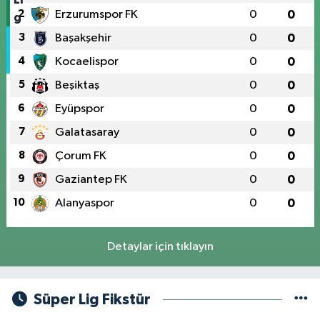
2
Erzurumspor FK
0
0
3
Başakşehir
0
0
4
Kocaelispor
0
0
5
Beşiktaş
0
0
6
Eyüpspor
0
0
7
Galatasaray
0
0
8
Çorum FK
0
0
9
Gaziantep FK
0
0
10
Alanyaspor
0
0
Detaylar için tıklayın
Süper Lig Fikstür