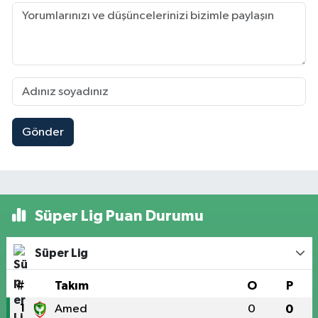
Gönder
Süper Lig Puan Durumu
Süper Lig
#
Takım
O
P
1
Amed
0
0