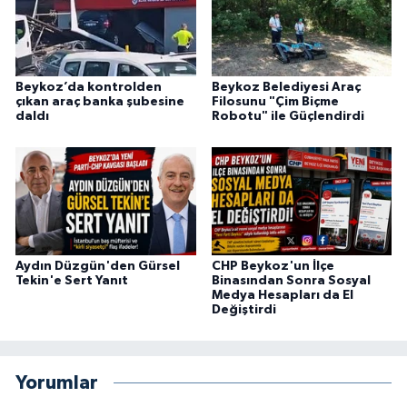
Beykoz’da kontrolden
Beykoz Belediyesi Araç
çıkan araç banka şubesine
Filosunu "Çim Biçme
daldı
Robotu" ile Güçlendirdi
Aydın Düzgün'den Gürsel
CHP Beykoz'un İlçe
Tekin'e Sert Yanıt
Binasından Sonra Sosyal
Medya Hesapları da El
Değiştirdi
Yorumlar