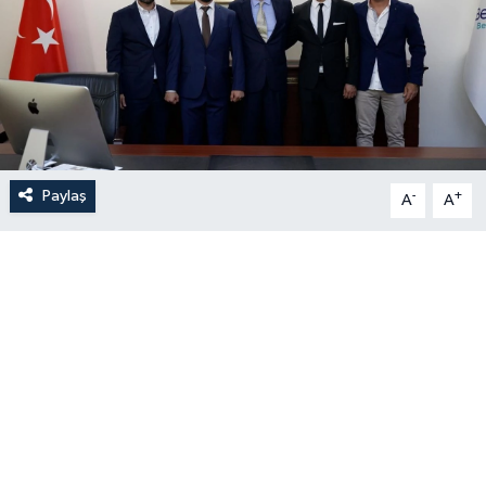
Paylaş
-
+
A
A