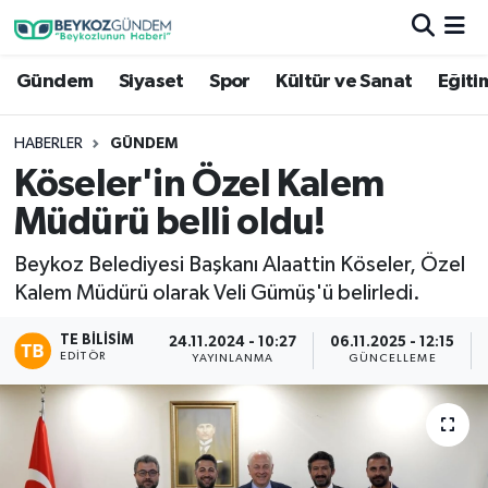
Gündem
Siyaset
Spor
Kültür ve Sanat
Eğiti
Hava Durumu
Trafik Durumu
HABERLER
GÜNDEM
Köseler'in Özel Kalem
Süper Lig Puan Durumu ve Fikstür
Müdürü belli oldu!
Tüm Manşetler
Beykoz Belediyesi Başkanı Alaattin Köseler, Özel
Kalem Müdürü olarak Veli Gümüş'ü belirledi.
Son Dakika Haberleri
TE BILISIM
24.11.2024 - 10:27
06.11.2025 - 12:15
EDITÖR
Haber Arşivi
YAYINLANMA
GÜNCELLEME