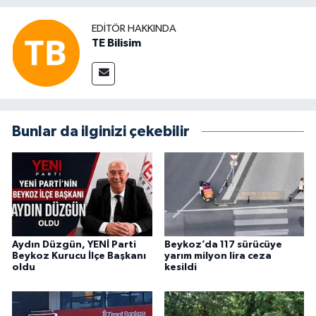
EDITÖR HAKKINDA
TE Bilisim
Bunlar da ilginizi çekebilir
Aydın Düzgün, YENİ Parti
Beykoz’da 117 sürücüye
Beykoz Kurucu İlçe Başkanı
yarım milyon lira ceza
oldu
kesildi