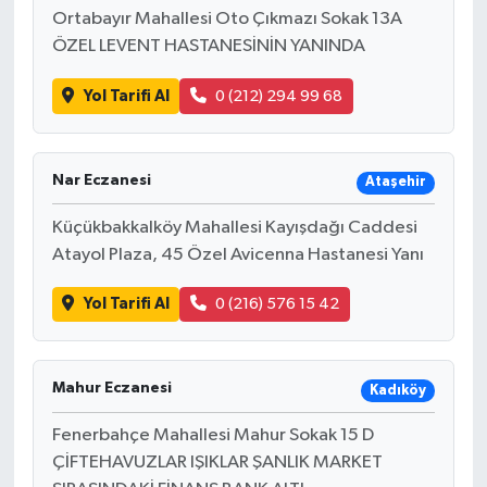
Ortabayır Mahallesi Oto Çıkmazı Sokak 13A
ÖZEL LEVENT HASTANESİNİN YANINDA
Yol Tarifi Al
0 (212) 294 99 68
Nar Eczanesi
Ataşehir
Küçükbakkalköy Mahallesi Kayışdağı Caddesi
Atayol Plaza, 45 Özel Avicenna Hastanesi Yanı
Yol Tarifi Al
0 (216) 576 15 42
Mahur Eczanesi
Kadıköy
Fenerbahçe Mahallesi Mahur Sokak 15 D
ÇİFTEHAVUZLAR IŞIKLAR ŞANLIK MARKET