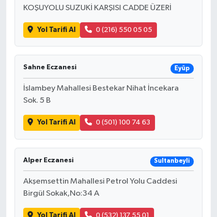
KOŞUYOLU SUZUKİ KARŞISI CADDE ÜZERİ
Yol Tarifi Al
0 (216) 550 05 05
Sahne Eczanesi
Eyüp
İslambey Mahallesi Bestekar Nihat İncekara
Sok. 5 B
Yol Tarifi Al
0 (501) 100 74 63
Alper Eczanesi
Sultanbeyli
Akşemsettin Mahallesi Petrol Yolu Caddesi
Birgül Sokak,No:34 A
Yol Tarifi Al
0 (532) 137 55 01