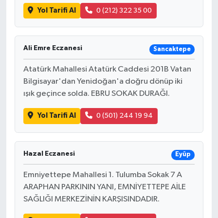
Yol Tarifi Al
0 (212) 322 35 00
Ali Emre Eczanesi
Sancaktepe
Atatürk Mahallesi Atatürk Caddesi 201B Vatan
Bilgisayar'dan Yenidoğan'a doğru dönüp iki
ışık geçince solda. EBRU SOKAK DURAĞI.
Yol Tarifi Al
0 (501) 244 19 94
Hazal Eczanesi
Eyüp
Emniyettepe Mahallesi 1. Tulumba Sokak 7 A
ARAPHAN PARKININ YANI, EMNİYETTEPE AİLE
SAĞLIĞI MERKEZİNİN KARŞISINDADIR.