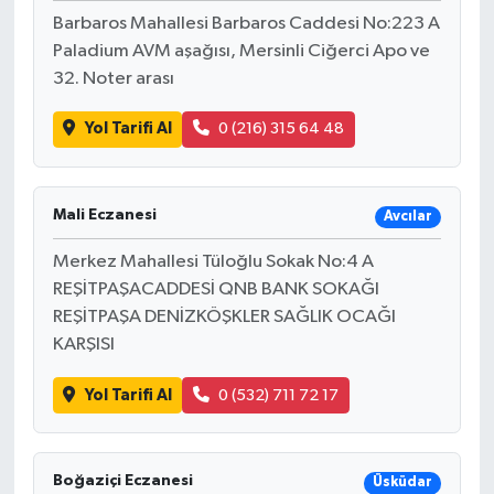
Barbaros Mahallesi Barbaros Caddesi No:223 A
Paladium AVM aşağısı, Mersinli Ciğerci Apo ve
32. Noter arası
Yol Tarifi Al
0 (216) 315 64 48
Mali Eczanesi
Avcılar
Merkez Mahallesi Tüloğlu Sokak No:4 A
REŞİTPAŞACADDESİ QNB BANK SOKAĞI
REŞİTPAŞA DENİZKÖŞKLER SAĞLIK OCAĞI
KARŞISI
Yol Tarifi Al
0 (532) 711 72 17
Boğaziçi Eczanesi
Üsküdar