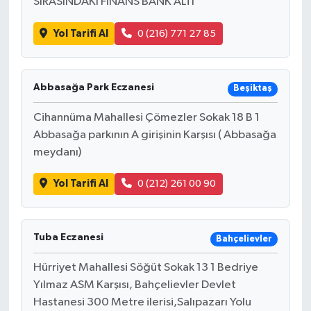
SIRASINDAKİ FİNANS BANK ALTI
Yol Tarifi Al
0 (216) 771 27 85
Abbasağa Park Eczanesi
Beşiktaş
Cihannüma Mahallesi Çömezler Sokak 18 B 1
Abbasağa parkının A girişinin Karşısı ( Abbasağa
meydanı)
Yol Tarifi Al
0 (212) 261 00 90
Tuba Eczanesi
Bahçelievler
Hürriyet Mahallesi Söğüt Sokak 13 1 Bedriye
Yılmaz ASM Karşısı, Bahçelievler Devlet
Hastanesi 300 Metre ilerisi,Salıpazarı Yolu