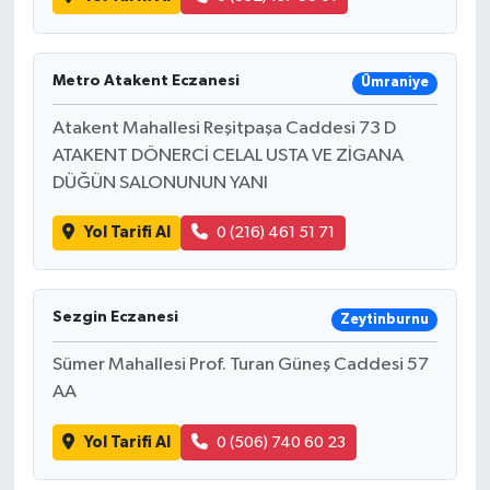
Metro Atakent Eczanesi
Ümraniye
Atakent Mahallesi Reşitpaşa Caddesi 73 D
ATAKENT DÖNERCİ CELAL USTA VE ZİGANA
DÜĞÜN SALONUNUN YANI
Yol Tarifi Al
0 (216) 461 51 71
Sezgin Eczanesi
Zeytinburnu
Sümer Mahallesi Prof. Turan Güneş Caddesi 57
AA
Yol Tarifi Al
0 (506) 740 60 23