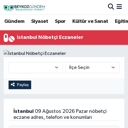
Gündem
Siyaset
Spor
Kültür ve Sanat
Eğiti
Hava Durumu
Trafik Durumu
İstanbul Nöbetçi Eczaneler
Süper Lig Puan Durumu ve Fikstür
Tüm Manşetler
Son Dakika Haberleri
Paylaş
Haber Arşivi
İstanbul
09 Ağustos 2026 Pazar nöbetçi
eczane adres, telefon ve konumları