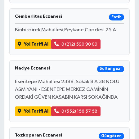
Çemberlitaş Eczanesi
Fatih
Binbirdirek Mahallesi Peykane Caddesi 25 A
Yol Tarifi Al
0 (212) 590 90 09
Naciye Eczanesi
Sultangazi
Esentepe Mahallesi 2388. Sokak 8 A 38 NOLU
ASM YANI - ESENTEPE MERKEZ CAMİNİN
ORDAKİ GÜVEN KASABIN KARŞI SOKAĞINDA
Yol Tarifi Al
0 (552) 156 57 58
Tozkoparan Eczanesi
Güngören