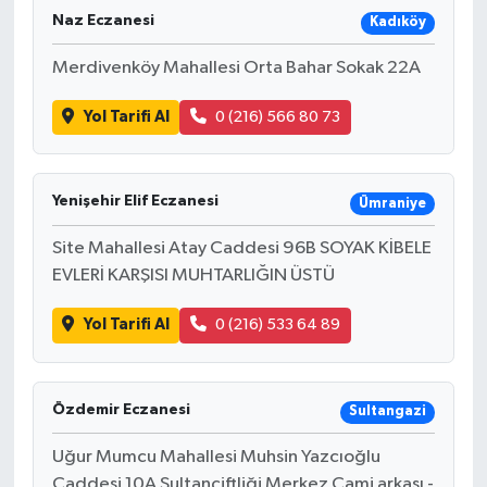
Naz Eczanesi
Kadıköy
Merdivenköy Mahallesi Orta Bahar Sokak 22A
Yol Tarifi Al
0 (216) 566 80 73
Yenişehir Elif Eczanesi
Ümraniye
Site Mahallesi Atay Caddesi 96B SOYAK KİBELE
EVLERİ KARŞISI MUHTARLIĞIN ÜSTÜ
Yol Tarifi Al
0 (216) 533 64 89
Özdemir Eczanesi
Sultangazi
Uğur Mumcu Mahallesi Muhsin Yazcıoğlu
Caddesi 10A Sultançiftliği Merkez Cami arkası -