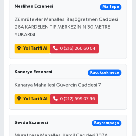
Neslihan Eczanesi
Maltepe
Zümrütevler Mahallesi Başöğretmen Caddesi
26A KARDELEN TIP MERKEZİNİN 30 METRE
YUKARISI
Yol Tarifi Al
0 (216) 266 60 04
Kanarya Eczanesi
Küçükçekmece
Kanarya Mahallesi Güvercin Caddesi 7
Yol Tarifi Al
0 (212) 599 07 96
Sevda Eczanesi
Bayrampaşa
Muratpaşa Mahallesi Kamil Caddesi 107A