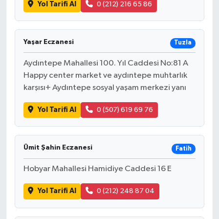
Yol Tarifi Al
0 (212) 216 65 86
Yaşar Eczanesi
Tuzla
Aydıntepe Mahallesi 100. Yıl Caddesi No:81 A
Happy center market ve aydıntepe muhtarlık
karşısı+ Aydıntepe sosyal yaşam merkezi yanı
Yol Tarifi Al
0 (507) 619 69 76
Ümit Şahin Eczanesi
Fatih
Hobyar Mahallesi Hamidiye Caddesi 16 E
Yol Tarifi Al
0 (212) 248 87 04