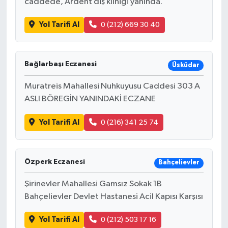
caddede, Ardent diş kliniği yanında.
Yol Tarifi Al
0 (212) 669 30 40
Bağlarbaşı Eczanesi
Üsküdar
Muratreis Mahallesi Nuhkuyusu Caddesi 303 A
ASLI BÖREGİN YANINDAKİ ECZANE
Yol Tarifi Al
0 (216) 341 25 74
Özperk Eczanesi
Bahçelievler
Şirinevler Mahallesi Gamsız Sokak 1B
Bahçelievler Devlet Hastanesi Acil Kapısı Karşısı
Yol Tarifi Al
0 (212) 503 17 16