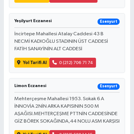
Yeşilyurt Eczanesi
Esenyurt
İncirtepe Mahallesi Atalay Caddesi 43 B
NECMİ KADIOĞLU STADININ ÜST CADDESİ
FATİH SANAYİNİN ALT CADDESİ
Yol Tarifi Al
0 (212) 706 71 74
Limon Eczanesi
Esenyurt
Mehterçeşme Mahallesi 1953. Sokak 6 A
İNNOVİA 2NİN ARKA KAPISININ 500 M
AŞAĞISI.MEHTERÇEŞME PTTNİN CADDESİNDE
GİZ BÖREK SOKAĞINDA,44 NOLU ASM KARŞISI