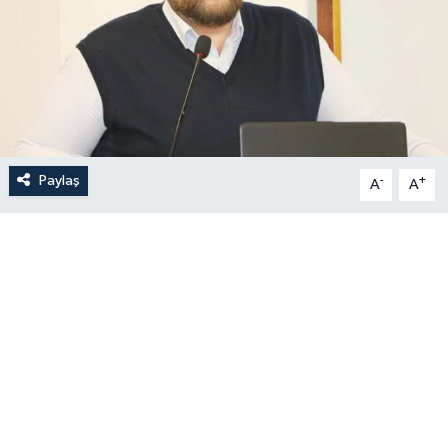
Paylaş
-
+
A
A