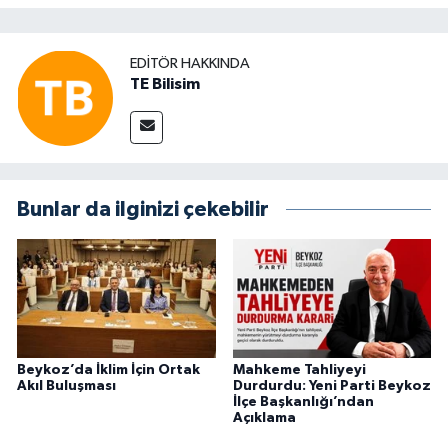
EDITÖR HAKKINDA
TE Bilisim
Bunlar da ilginizi çekebilir
Beykoz’da İklim İçin Ortak
Mahkeme Tahliyeyi
Akıl Buluşması
Durdurdu: Yeni Parti Beykoz
İlçe Başkanlığı’ndan
Açıklama