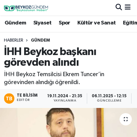
Gündem
Siyaset
Spor
Kültür ve Sanat
Eğiti
Hava Durumu
Trafik Durumu
HABERLER
GÜNDEM
İHH Beykoz başkanı
Süper Lig Puan Durumu ve Fikstür
görevden alındı
Tüm Manşetler
İHH Beykoz Temsilcisi Ekrem Tuncer’in
görevinden alındığı öğrenildi.
Son Dakika Haberleri
TE BILISIM
19.11.2024 - 21:35
06.11.2025 - 12:15
EDITÖR
Haber Arşivi
YAYINLANMA
GÜNCELLEME