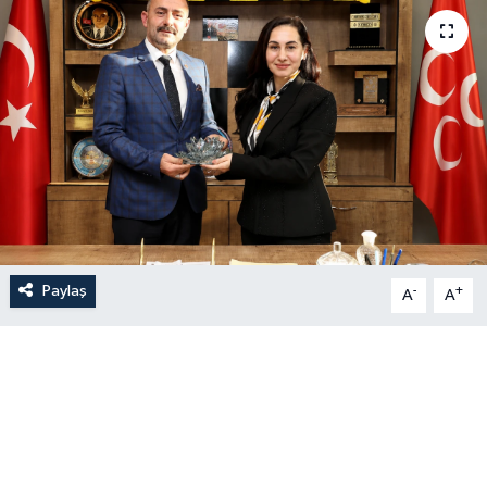
Paylaş
-
+
A
A