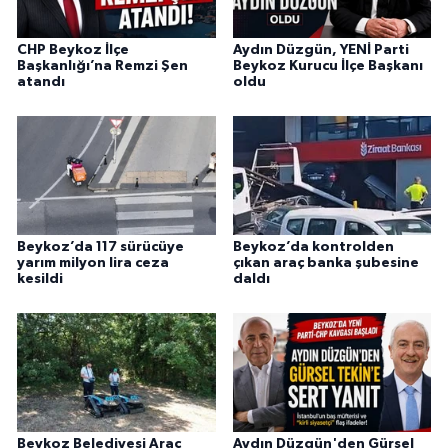
CHP Beykoz İlçe
Aydın Düzgün, YENİ Parti
Başkanlığı’na Remzi Şen
Beykoz Kurucu İlçe Başkanı
atandı
oldu
Beykoz’da 117 sürücüye
Beykoz’da kontrolden
yarım milyon lira ceza
çıkan araç banka şubesine
kesildi
daldı
Beykoz Belediyesi Araç
Aydın Düzgün'den Gürsel