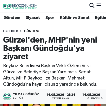
Gündem
Siyaset
Spor
Kültür ve Sanat
Eğiti
Hava Durumu
Trafik Durumu
HABERLER
GÜNDEM
Gürzel'den, MHP'nin yeni
Süper Lig Puan Durumu ve Fikstür
Başkanı Gündoğdu'ya
Tüm Manşetler
ziyaret
Beykoz Belediyesi Başkan Vekili Özlem Vural
Son Dakika Haberleri
Gürzel ve Belediye Başkan Yardımcısı Sedat
Altun, MHP Beykoz İlçe Başkanı Mehmet
Haber Arşivi
Gündoğdu’na hayırlı olsun ziyaretinde bulundu.
YILMAZ GÖKGÖZ
14.05.2026 - 21:34
14.05.2026 - 2
EDITÖR
YAYINLANMA
GÜNCELLEM