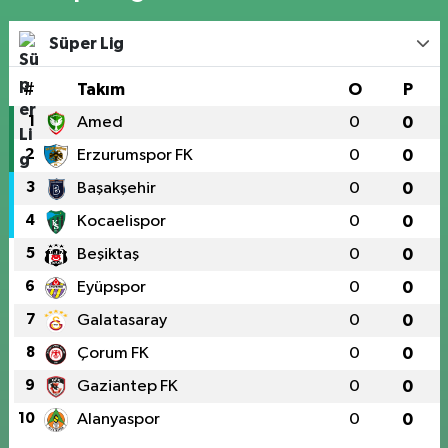
Süper Lig
#
Takım
O
P
1
Amed
0
0
2
Erzurumspor FK
0
0
3
Başakşehir
0
0
4
Kocaelispor
0
0
5
Beşiktaş
0
0
6
Eyüpspor
0
0
7
Galatasaray
0
0
8
Çorum FK
0
0
9
Gaziantep FK
0
0
10
Alanyaspor
0
0