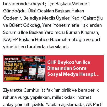
beraberindeki heyet; İlçe Başkanı Mehmet
Gündoğdu, Ülkü Ocakları Başkanı Hakan
Özdemir, Belediye Meclis Üyeleri Kadir Çakıroğlu
ve Bülent Gökdağ, Yerel Yönetimlerle İlişkilerden
Sorumlu İlçe Başkan Yardımcısı Burhan Kırışman,
KAÇEP Başkanı Hatice Hacımahmutoğlu ve parti
yöneticileri tarafından karşılandı.
CHP Beykoz'un İlçe
Binasından Sonra
Sosyal Medya Hesapları
da El Değiştirdi
Ziyarette Cumhur İttifakı’nın birlik ve beraberlik
ruhuna vurgu yapılırken, millet odaklı hizmet
anlayışının altı çizildi. Yapılan açıklamada, AK Parti