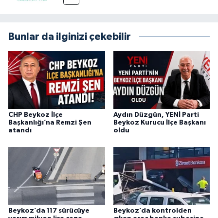
Bunlar da ilginizi çekebilir
CHP Beykoz İlçe
Aydın Düzgün, YENİ Parti
Başkanlığı’na Remzi Şen
Beykoz Kurucu İlçe Başkanı
atandı
oldu
Beykoz’da 117 sürücüye
Beykoz’da kontrolden