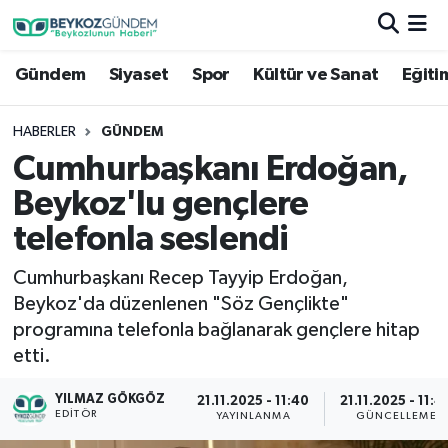
Gündem
Siyaset
Spor
Kültür ve Sanat
Eğiti
Hava Durumu
Trafik Durumu
HABERLER
GÜNDEM
Cumhurbaşkanı Erdoğan,
Süper Lig Puan Durumu ve Fikstür
Beykoz'lu gençlere
Tüm Manşetler
telefonla seslendi
Cumhurbaşkanı Recep Tayyip Erdoğan,
Son Dakika Haberleri
Beykoz'da düzenlenen "Söz Gençlikte"
programına telefonla bağlanarak gençlere hitap
Haber Arşivi
etti.
YILMAZ GÖKGÖZ
21.11.2025 - 11:40
21.11.2025 - 11:4
EDITÖR
YAYINLANMA
GÜNCELLEME