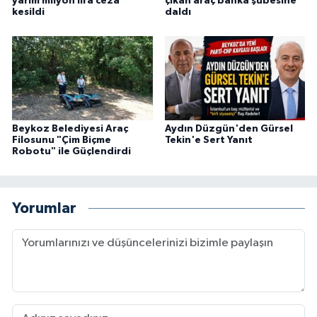
yarım milyon lira ceza
çıkan araç banka şubesine
kesildi
daldı
Beykoz Belediyesi Araç
Aydın Düzgün'den Gürsel
Filosunu "Çim Biçme
Tekin'e Sert Yanıt
Robotu" ile Güçlendirdi
Yorumlar