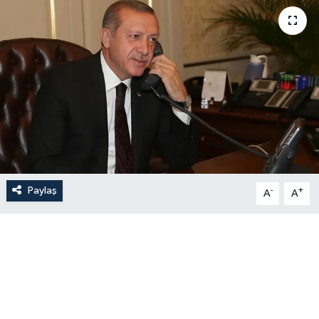
Paylaş
-
+
A
A