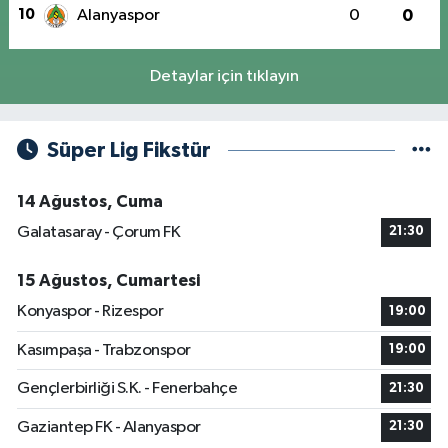
10
Alanyaspor
0
0
Detaylar için tıklayın
Süper Lig Fikstür
14 Ağustos, Cuma
Galatasaray - Çorum FK
21:30
15 Ağustos, Cumartesi
Konyaspor - Rizespor
19:00
Kasımpaşa - Trabzonspor
19:00
Gençlerbirliği S.K. - Fenerbahçe
21:30
Gaziantep FK - Alanyaspor
21:30