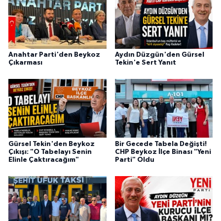
Anahtar Parti'den Beykoz
Aydın Düzgün'den Gürsel
Çıkarması
Tekin'e Sert Yanıt
Gürsel Tekin'den Beykoz
Bir Gecede Tabela Değişti!
Çıkışı: "O Tabelayı Senin
CHP Beykoz İlçe Binası "Yeni
Elinle Çaktıracağım"
Parti" Oldu