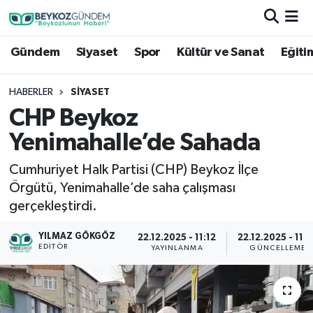
Gündem
Siyaset
Spor
Kültür ve Sanat
Eğiti
Hava Durumu
Trafik Durumu
HABERLER
SIYASET
CHP Beykoz
Süper Lig Puan Durumu ve Fikstür
Yenimahalle’de Sahada
Tüm Manşetler
Cumhuriyet Halk Partisi (CHP) Beykoz İlçe
Örgütü, Yenimahalle’de saha çalışması
Son Dakika Haberleri
gerçekleştirdi.
Haber Arşivi
YILMAZ GÖKGÖZ
22.12.2025 - 11:12
22.12.2025 - 11:
EDITÖR
YAYINLANMA
GÜNCELLEME