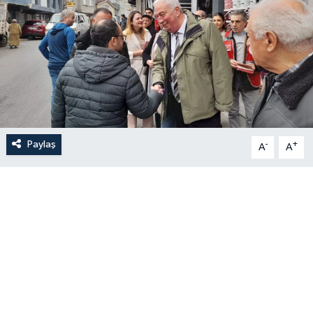
Paylaş
-
+
A
A