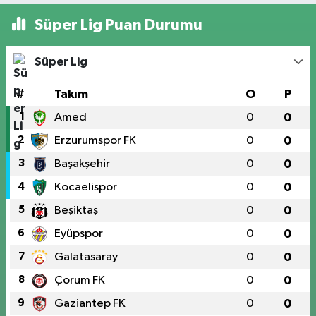
Süper Lig Puan Durumu
Süper Lig
#
Takım
O
P
1
Amed
0
0
2
Erzurumspor FK
0
0
3
Başakşehir
0
0
4
Kocaelispor
0
0
5
Beşiktaş
0
0
6
Eyüpspor
0
0
7
Galatasaray
0
0
8
Çorum FK
0
0
9
Gaziantep FK
0
0