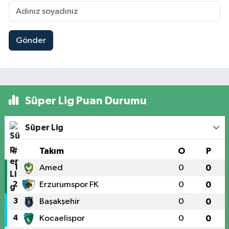
Gönder
Süper Lig Puan Durumu
Süper Lig
#
Takım
O
P
1
Amed
0
0
2
Erzurumspor FK
0
0
3
Başakşehir
0
0
4
Kocaelispor
0
0