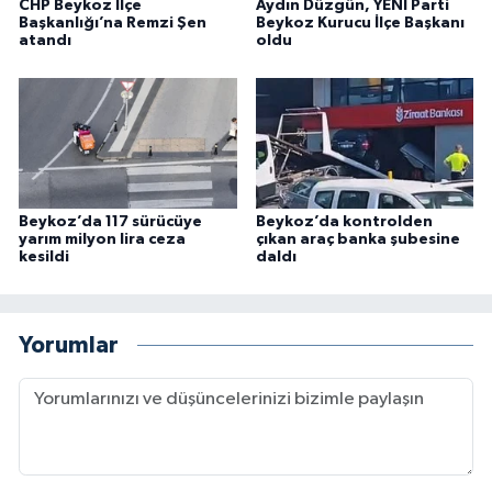
CHP Beykoz İlçe
Aydın Düzgün, YENİ Parti
Başkanlığı’na Remzi Şen
Beykoz Kurucu İlçe Başkanı
atandı
oldu
Beykoz’da 117 sürücüye
Beykoz’da kontrolden
yarım milyon lira ceza
çıkan araç banka şubesine
kesildi
daldı
Yorumlar