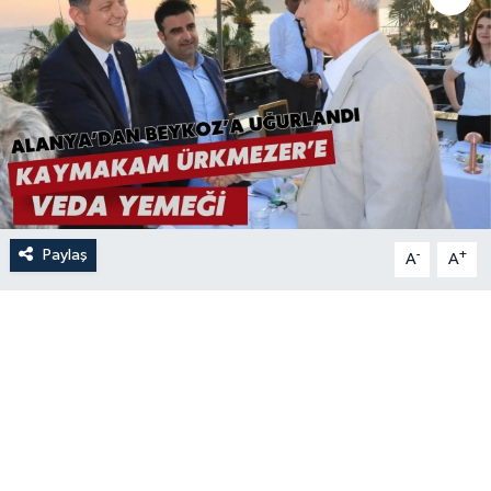
Paylaş
-
+
A
A