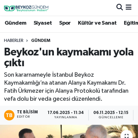
Gündem
Siyaset
Spor
Kültür ve Sanat
Eğiti
Hava Durumu
Trafik Durumu
HABERLER
GÜNDEM
Beykoz'un kaymakamı yola
Süper Lig Puan Durumu ve Fikstür
çıktı
Tüm Manşetler
Son kararnameyle İstanbul Beykoz
Kaymakamlığı’na atanan Alanya Kaymakamı Dr.
Son Dakika Haberleri
Fatih Ürkmezer için Alanya Protokolü tarafından
vefa dolu bir veda gecesi düzenlendi.
Haber Arşivi
TE BILISIM
17.06.2025 - 11:34
06.11.2025 - 12:15
EDITÖR
YAYINLANMA
GÜNCELLEME