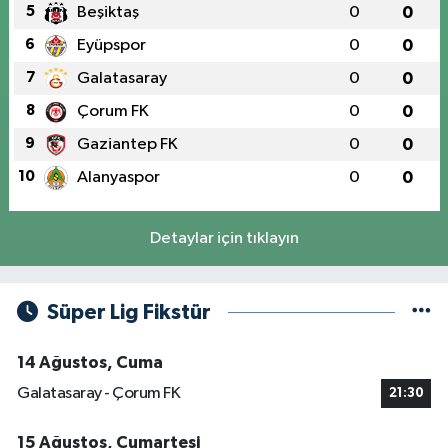
5
Beşiktaş
0
0
6
Eyüpspor
0
0
7
Galatasaray
0
0
8
Çorum FK
0
0
9
Gaziantep FK
0
0
10
Alanyaspor
0
0
Detaylar için tıklayın
Süper Lig Fikstür
14 Ağustos, Cuma
Galatasaray - Çorum FK
21:30
15 Ağustos, Cumartesi