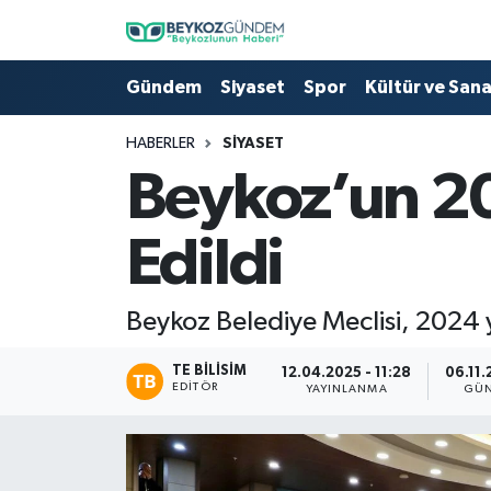
Hava Durumu
Gündem
Siyaset
Spor
Kültür ve San
Trafik Durumu
HABERLER
SIYASET
Beykoz’un 20
Süper Lig Puan Durumu ve Fikstür
Edildi
Tüm Manşetler
Son Dakika Haberleri
Beykoz Belediye Meclisi, 2024 y
Haber Arşivi
TE BILISIM
12.04.2025 - 11:28
06.11.
EDITÖR
YAYINLANMA
GÜN