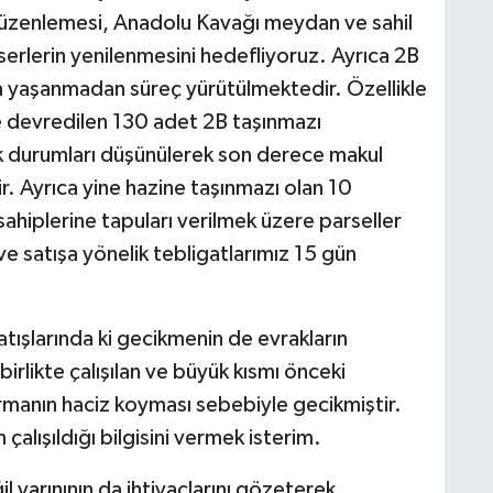
düzenlemesi, Anadolu Kavağı meydan ve sahil
serlerin yenilenmesini hedefliyoruz. Ayrıca 2B
ma yaşanmadan süreç yürütülmektedir. Özellikle
devredilen 130 adet 2B taşınmazı
k durumları düşünülerek son derece makul
ir. Ayrıca yine hazine taşınmazı olan 10
ahiplerine tapuları verilmek üzere parseller
 satışa yönelik tebligatlarımız 15 gün
tışlarında ki gecikmenin de evrakların
irlikte çalışılan ve büyük kısmı önceki
rmanın haciz koyması sebebiyle gecikmiştir.
n çalışıldığı bilgisini vermek isterim.
 yarınının da ihtiyaçlarını gözeterek