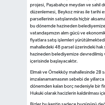
projesi, Paşabahçe meydan ve sahil 
düzenlemesi, Beykoz miras ile tarihi e
parsellerinin satışlarında hiçbir aksa
bu dönemde hazineden belediyemize 
vatandaşımızın alım gücü ve ekonomi
fiyatlara satış işlemleri yürütülmekted
mahalledeki 48 parsel üzerindeki hak s
hazineden belediyemize devredilmiş ve
içerisinde başlayacaktır.
Elmalı ve Örnekköy mahallesinde 2B sa
imzalanamamasının sebebi de yıllarca b
dönemden kalan borç nedeniyle bir fi
Hukuki olarak hacizlerin kaldırılması içi
Bizler bu kentin sadece bugününü değil