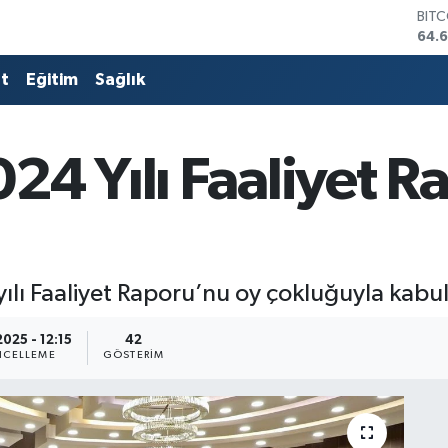
DOL
47,
EUR
55,
at
Eğitim
Sağlık
STE
64,
GRA
650
24 Yılı Faaliyet R
BİS
13.7
BIT
64.
ılı Faaliyet Raporu’nu oy çokluğuyla kabul 
2025 - 12:15
42
CELLEME
GÖSTERIM