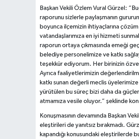
Başkan Vekili Özlem Vural Gürzel: “Bug
raporunu sizlerle paylaşmanın gururunu
boyunca ilçemizin ihtiyaçlarına çözüm
vatandaşlarımıza en iyi hizmeti sunma
raporun ortaya çıkmasında emeği geç
belediye personelimize ve katkı sağl
teşekkür ediyorum. Her birinizin özve
Ayrıca faaliyetlerimizin değerlendirilme
katkı sunan değerli meclis üyelerimiz
yürütülen bu süreç bizi daha da güçle
atmamıza vesile oluyor.” şeklinde kon
Konuşmasının devamında Başkan Vekil
eleştirileri de yanıtsız bırakmadı. Gü
kapandığı konusundaki eleştirilerde 