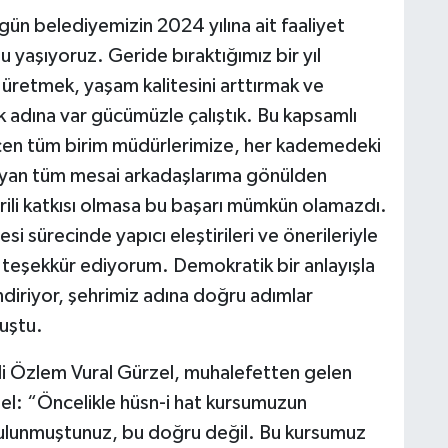
ün belediyemizin 2024 yılına ait faaliyet
 yaşıyoruz. Geride bıraktığımız bir yıl
 üretmek, yaşam kalitesini arttırmak ve
k adına var gücümüzle çalıştık. Bu kapsamlı
en tüm birim müdürlerimize, her kademedeki
ayan tüm mesai arkadaşlarıma gönülden
rili katkısı olmasa bu başarı mümkün olamazdı.
si sürecinde yapıcı eleştirileri ve önerileriyle
e teşekkür ediyorum. Demokratik bir anlayışla
ndiriyor, şehrimiz adına doğru adımlar
uştu.
i Özlem Vural Gürzel, muhalefetten gelen
rzel: “Öncelikle hüsn-i hat kursumuzun
bulunmuştunuz, bu doğru değil. Bu kursumuz