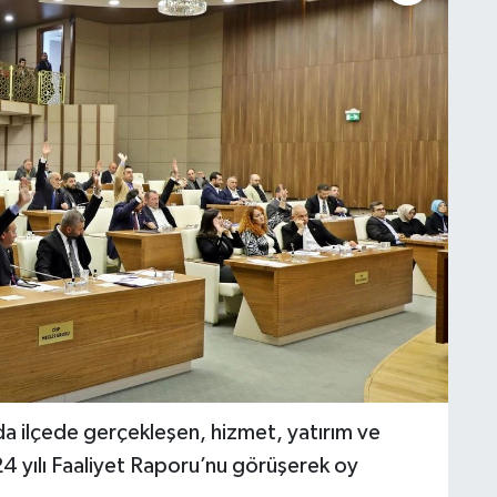
da ilçede gerçekleşen, hizmet, yatırım ve
024 yılı Faaliyet Raporu’nu görüşerek oy