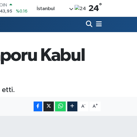
°
AR
24
İstanbul
6704
%0
O
0406
%-0.08
RLİN
2143
%0
M ALTIN
0.87
%0.12
aporu Kabul
T100
99
%70
COIN
643,95
%0.16
etti.
-
+
A
A