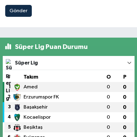
Gönder
Süper Lig Puan Durumu
Süper Lig
#
Takım
O
P
1
Amed
0
0
2
Erzurumspor FK
0
0
3
Başakşehir
0
0
4
Kocaelispor
0
0
5
Beşiktaş
0
0