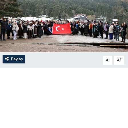
Paylaş
-
+
A
A