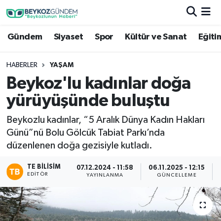
Gündem
Siyaset
Spor
Kültür ve Sanat
Eğiti
Hava Durumu
Trafik Durumu
HABERLER
YAŞAM
Beykoz'lu kadınlar doğa
Süper Lig Puan Durumu ve Fikstür
yürüyüşünde buluştu
Tüm Manşetler
Beykozlu kadınlar, “5 Aralık Dünya Kadın Hakları
Günü”nü Bolu Gölcük Tabiat Parkı’nda
Son Dakika Haberleri
düzenlenen doğa gezisiyle kutladı.
Haber Arşivi
TE BILISIM
07.12.2024 - 11:58
06.11.2025 - 12:15
EDITÖR
YAYINLANMA
GÜNCELLEME