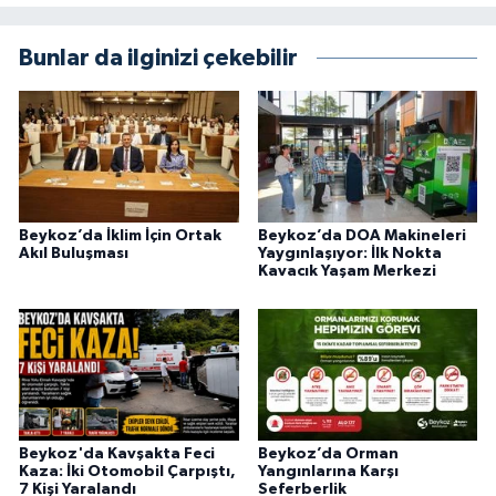
Bunlar da ilginizi çekebilir
Beykoz’da İklim İçin Ortak
Beykoz’da DOA Makineleri
Akıl Buluşması
Yaygınlaşıyor: İlk Nokta
Kavacık Yaşam Merkezi
Beykoz'da Kavşakta Feci
Beykoz’da Orman
Kaza: İki Otomobil Çarpıştı,
Yangınlarına Karşı
7 Kişi Yaralandı
Seferberlik