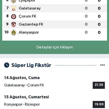
6
Eyüpspor
0
0
7
Galatasaray
0
0
8
Çorum FK
0
0
9
Gaziantep FK
0
0
10
Alanyaspor
0
0
Detaylar için tıklayın
Süper Lig Fikstür
14 Ağustos, Cuma
Galatasaray - Çorum FK
21:30
15 Ağustos, Cumartesi
Konyaspor - Rizespor
19:00