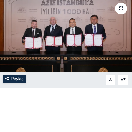
Paylaş
-
+
A
A