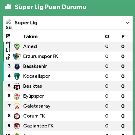
Süper Lig Puan Durumu
Süper Lig
#
Takım
O
P
1
Amed
0
0
2
Erzurumspor FK
0
0
3
Başakşehir
0
0
4
Kocaelispor
0
0
5
Beşiktaş
0
0
6
Eyüpspor
0
0
7
Galatasaray
0
0
8
Çorum FK
0
0
9
Gaziantep FK
0
0