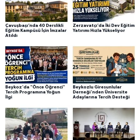
Çavuşbaşı’nda 40 Derslikli
Zerzavatçı’da İki Dev Eğitim
Eğitim Kampüsü İçin İmzalar
Yatırımı Hızla Yükseliyor
Atıldı
Beykoz'da "Önce Öğrenci"
Beykozlu Giresunlular
Tercih Programına Yoğun
Derneği'nden Üniversite
İlgi
Adaylarına Tercih Desteği