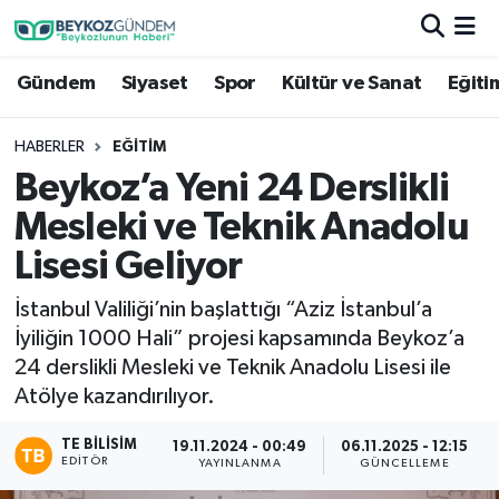
Gündem
Siyaset
Spor
Kültür ve Sanat
Eğiti
Hava Durumu
Trafik Durumu
HABERLER
EĞITIM
Beykoz’a Yeni 24 Derslikli
Süper Lig Puan Durumu ve Fikstür
Mesleki ve Teknik Anadolu
Tüm Manşetler
Lisesi Geliyor
İstanbul Valiliği’nin başlattığı “Aziz İstanbul’a
Son Dakika Haberleri
İyiliğin 1000 Hali” projesi kapsamında Beykoz’a
24 derslikli Mesleki ve Teknik Anadolu Lisesi ile
Haber Arşivi
Atölye kazandırılıyor.
TE BILISIM
19.11.2024 - 00:49
06.11.2025 - 12:15
EDITÖR
YAYINLANMA
GÜNCELLEME