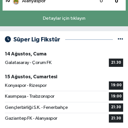
10
Alanyaspor
0
0
Detaylar için tıklayın
Süper Lig Fikstür
14 Ağustos, Cuma
Galatasaray - Çorum FK
21:30
15 Ağustos, Cumartesi
Konyaspor - Rizespor
19:00
Kasımpaşa - Trabzonspor
19:00
Gençlerbirliği S.K. - Fenerbahçe
21:30
Gaziantep FK - Alanyaspor
21:30