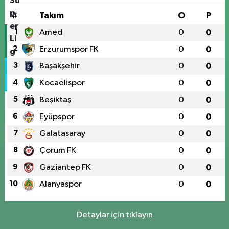
#
Takım
O
P
1
Amed
0
0
2
Erzurumspor FK
0
0
3
Başakşehir
0
0
4
Kocaelispor
0
0
5
Beşiktaş
0
0
6
Eyüpspor
0
0
7
Galatasaray
0
0
8
Çorum FK
0
0
9
Gaziantep FK
0
0
10
Alanyaspor
0
0
Detaylar için tıklayın