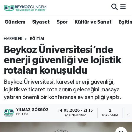
Gündem
Siyaset
Spor
Kültür ve Sanat
Eğiti
Hava Durumu
Trafik Durumu
HABERLER
EĞITIM
Beykoz Üniversitesi’nde
Süper Lig Puan Durumu ve Fikstür
enerji güvenliği ve lojistik
Tüm Manşetler
rotaları konuşuldu
Beykoz Üniversitesi, küresel enerji güvenliği,
Son Dakika Haberleri
lojistik ve ticaret rotalarının geleceğini masaya
yatıran önemli bir konferansa ev sahipliği yaptı.
Haber Arşivi
YILMAZ GÖKGÖZ
14.05.2026 - 21:15
2
EDITÖR
YAYINLANMA
PAYLAŞIM
GÖ