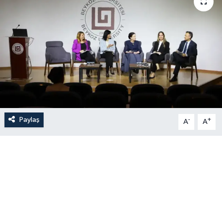
Paylaş
-
+
A
A