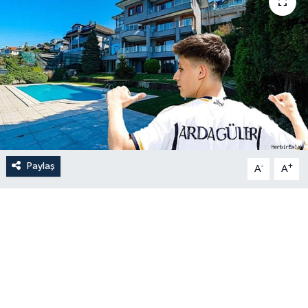
Paylaş
-
+
A
A