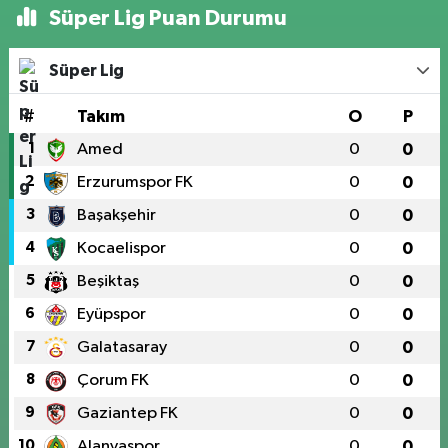
Süper Lig Puan Durumu
Süper Lig
#
Takım
O
P
1
Amed
0
0
2
Erzurumspor FK
0
0
3
Başakşehir
0
0
4
Kocaelispor
0
0
5
Beşiktaş
0
0
6
Eyüpspor
0
0
7
Galatasaray
0
0
8
Çorum FK
0
0
9
Gaziantep FK
0
0
10
Alanyaspor
0
0