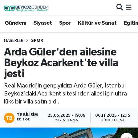
Gündem
Siyaset
Spor
Kültür ve Sanat
Eğiti
Hava Durumu
Trafik Durumu
HABERLER
SPOR
Arda Güler'den ailesine
Süper Lig Puan Durumu ve Fikstür
Beykoz Acarkent'te villa
Tüm Manşetler
jesti
Real Madrid’in genç yıldızı Arda Güler, İstanbul
Son Dakika Haberleri
Beykoz’daki Acarkent sitesinden ailesi için ultra
lüks bir villa satın aldı.
Haber Arşivi
TE BILISIM
25.05.2025 - 19:09
06.11.2025 - 12:15
EDITÖR
YAYINLANMA
GÜNCELLEME