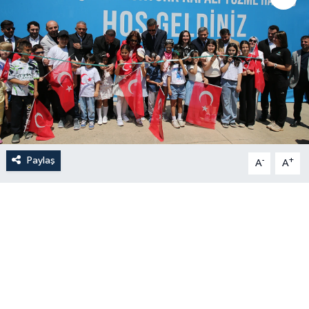
Paylaş
-
+
A
A