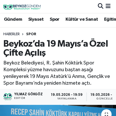
Gündem
Siyaset
Spor
Kültür ve Sanat
Eğiti
Hava Durumu
Trafik Durumu
HABERLER
SPOR
Beykoz’da 19 Mayıs’a Özel
Süper Lig Puan Durumu ve Fikstür
Çifte Açılış
Tüm Manşetler
Beykoz Belediyesi, R. Şahin Köktürk Spor
Kompleksi yüzme havuzunu baştan aşağı
Son Dakika Haberleri
yenileyerek 19 Mayıs Atatürk’ü Anma, Gençlik ve
Spor Bayramı’nda yeniden hizmete açtı.
Haber Arşivi
YILMAZ GÖKGÖZ
19.05.2026 - 19:59
19.05.2026 - 2
EDITÖR
YAYINLANMA
GÜNCELLEM