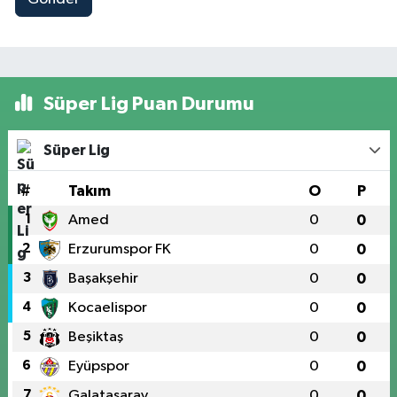
Süper Lig Puan Durumu
Süper Lig
#
Takım
O
P
1
Amed
0
0
2
Erzurumspor FK
0
0
3
Başakşehir
0
0
4
Kocaelispor
0
0
5
Beşiktaş
0
0
6
Eyüpspor
0
0
7
Galatasaray
0
0