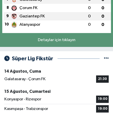
8
Çorum FK
0
0
9
Gaziantep FK
0
0
10
Alanyaspor
0
0
Detaylar için tıklayın
Süper Lig Fikstür
14 Ağustos, Cuma
Galatasaray - Çorum FK
21:30
15 Ağustos, Cumartesi
Konyaspor - Rizespor
19:00
Kasımpaşa - Trabzonspor
19:00