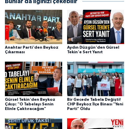
Bunlar da ilginizi çekebilir
Anahtar Parti'den Beykoz
Aydın Düzgün'den Gürsel
Çıkarması
Tekin'e Sert Yanıt
Gürsel Tekin'den Beykoz
Bir Gecede Tabela Değişti!
Çıkışı: "O Tabelayı Senin
CHP Beykoz İlçe Binası "Yeni
Elinle Çaktıracağım"
Parti" Oldu