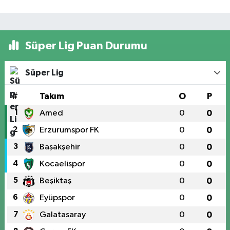
Süper Lig Puan Durumu
Süper Lig
#
Takım
O
P
1
Amed
0
0
2
Erzurumspor FK
0
0
3
Başakşehir
0
0
4
Kocaelispor
0
0
5
Beşiktaş
0
0
6
Eyüpspor
0
0
7
Galatasaray
0
0