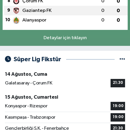
8
Çorum FK
0
0
9
Gaziantep FK
0
0
10
Alanyaspor
0
0
Detaylar için tıklayın
Süper Lig Fikstür
14 Ağustos, Cuma
Galatasaray - Çorum FK
21:30
15 Ağustos, Cumartesi
Konyaspor - Rizespor
19:00
Kasımpaşa - Trabzonspor
19:00
Gençlerbirliği S.K. - Fenerbahçe
21:30