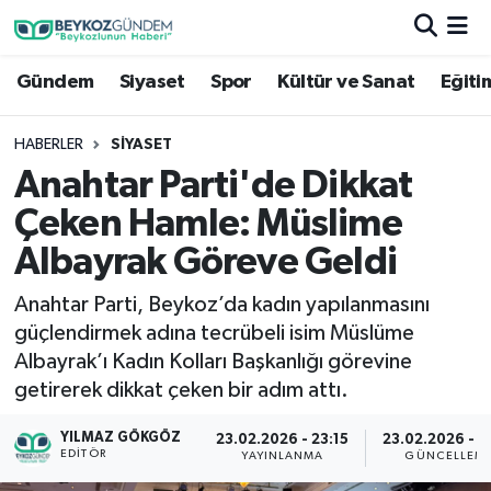
Gündem
Siyaset
Spor
Kültür ve Sanat
Eğiti
Hava Durumu
Trafik Durumu
HABERLER
SIYASET
Anahtar Parti'de Dikkat
Süper Lig Puan Durumu ve Fikstür
Çeken Hamle: Müslime
Tüm Manşetler
Albayrak Göreve Geldi
Anahtar Parti, Beykoz’da kadın yapılanmasını
Son Dakika Haberleri
güçlendirmek adına tecrübeli isim Müslüme
Albayrak’ı Kadın Kolları Başkanlığı görevine
Haber Arşivi
getirerek dikkat çeken bir adım attı.
YILMAZ GÖKGÖZ
23.02.2026 - 23:15
23.02.2026 - 2
EDITÖR
YAYINLANMA
GÜNCELLEM