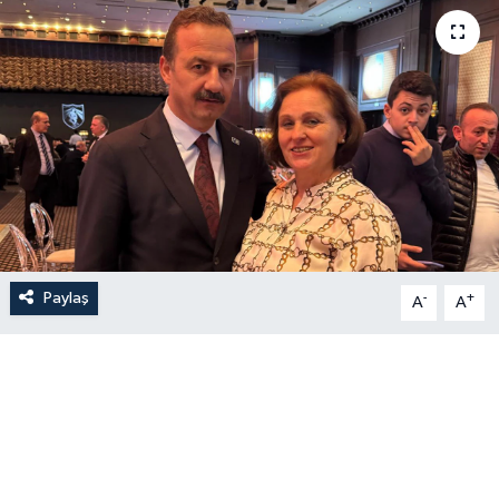
Paylaş
-
+
A
A