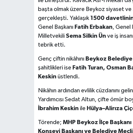
ile birleştirdi. Kavacık Asr-ı Mekân’d
başta olmak üzere Beykoz siyaset ve s
gerçekleşti. Yaklaşık
1500 davetlini
Genel Başkanı
Fatih Erbakan
, Genel
Milletvekili
Sema Silkin Ün
ve iş insan
tebrik etti.
Genç çiftin nikâhını
Beykoz Belediye 
şahitlikleri ise
Fatih Turan, Osman B
Keskin
üstlendi.
Nikâhın ardından evlilik cüzdanını geli
Yardımcısı Sedat Altun, çifte ömür boy
İbrahim Keskin
ile
Hülya–Alirıza Çiç
Törende;
MHP Beykoz İlçe Başkanı
Konseyi Başkanı ve Belediye Mecli