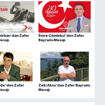
ürkan'dan Zafer
Emre Çömlekçi'den Zafer
esajı
Bayramı Mesajı
ede'den Zafer
Zeki Aksu'dan Zafer Bayramı
esajı
Mesajı