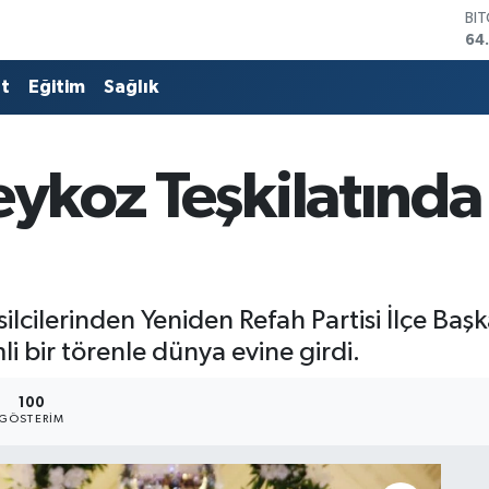
DO
47
EU
55
at
Eğitim
Sağlık
ST
64
GR
66
Beykoz Teşkilatınd
Bİ
13
BI
64
ilcilerinden Yeniden Refah Partisi İlçe Baş
 bir törenle dünya evine girdi.
100
GÖSTERIM