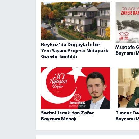
Beykoz’da Doğayla İç İçe
Mustafa G
Yeni Yaşam Projesi: Nidapark
Bayramı M
Görele Tanıtıldı
Serhat Ismık'tan Zafer
Tuncer D
Bayramı Mesajı
Bayramı M