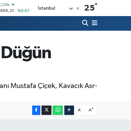
°
LAR
25
İstanbul
,7436
%0.18
RO
,2510
%0.32
ERLİN
,4811
%0.38
AM ALTIN
48.99
%2.59
a Düğün
ST100
.779
%-14
TCOIN
.960,21
%0.87
kanı Mustafa Çiçek, Kavacık Asr-
-
+
A
A