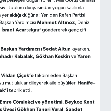
a gerçekleşen düğün töreni, Milli Görüş camiası
ivil toplum dünyasından yoğun katılımla
n
yer aldığı düğüne; Yeniden Refah Partisi
 Başkan Yardımcısı
Mehmet Altınöz
, Denizli
ı
İsmet Acar
telgraf göndererek genç çifti
Başkan Yardımcısı Sedat Altun
kıyarken,
ahadır Kabalak, Gökhan Keskin
ve
Yaren
n
Vildan Çiçek’e
takdim eden Başkan
u mutluluklar dileyerek aile büyükleri
Hanife–
ek’i
tebrik etti.
 Emre Çömlekçi ve yönetimi
,
Beykoz Kent
s Üyesi Gökhan Taneri Vural
,
Saadet