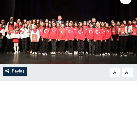
Paylaş
-
+
A
A