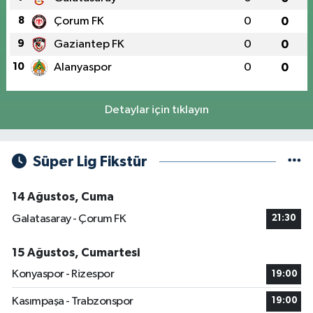
8
Çorum FK
0
0
9
Gaziantep FK
0
0
10
Alanyaspor
0
0
Detaylar için tıklayın
Süper Lig Fikstür
14 Ağustos, Cuma
Galatasaray - Çorum FK
21:30
15 Ağustos, Cumartesi
Konyaspor - Rizespor
19:00
Kasımpaşa - Trabzonspor
19:00