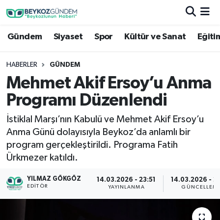
Gündem
Siyaset
Spor
Kültür ve Sanat
Eğiti
Hava Durumu
Trafik Durumu
HABERLER
GÜNDEM
Mehmet Akif Ersoy’u Anma
Süper Lig Puan Durumu ve Fikstür
Programı Düzenlendi
Tüm Manşetler
İstiklal Marşı’nın Kabulü ve Mehmet Akif Ersoy’u
Anma Günü dolayısıyla Beykoz’da anlamlı bir
Son Dakika Haberleri
program gerçekleştirildi. Programa Fatih
Ürkmezer katıldı.
Haber Arşivi
YILMAZ GÖKGÖZ
14.03.2026 - 23:51
14.03.2026 - 2
EDITÖR
YAYINLANMA
GÜNCELLEM