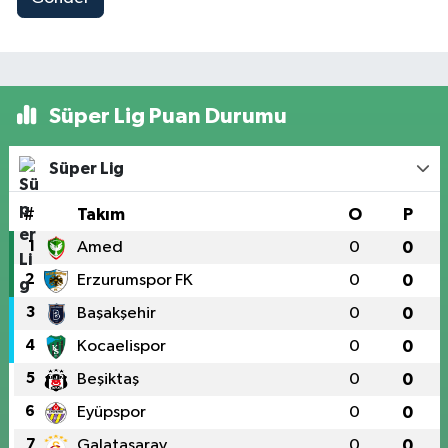
Süper Lig Puan Durumu
Süper Lig
#
Takım
O
P
1
Amed
0
0
2
Erzurumspor FK
0
0
3
Başakşehir
0
0
4
Kocaelispor
0
0
5
Beşiktaş
0
0
6
Eyüpspor
0
0
7
Galatasaray
0
0