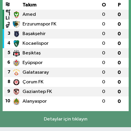
#
Takım
O
P
1
Amed
0
0
2
Erzurumspor FK
0
0
3
Başakşehir
0
0
4
Kocaelispor
0
0
5
Beşiktaş
0
0
6
Eyüpspor
0
0
7
Galatasaray
0
0
8
Çorum FK
0
0
9
Gaziantep FK
0
0
10
Alanyaspor
0
0
Detaylar için tıklayın