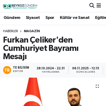
Gündem
Siyaset
Spor
Kültür ve Sanat
Eğiti
Hava Durumu
Trafik Durumu
HABERLER
MAGAZIN
Furkan Çeliker'den
Süper Lig Puan Durumu ve Fikstür
Cumhuriyet Bayramı
Tüm Manşetler
Mesajı
Son Dakika Haberleri
TE BILISIM
28.10.2024 - 22:31
06.11.2025 - 12:15
EDITÖR
YAYINLANMA
GÜNCELLEME
Haber Arşivi