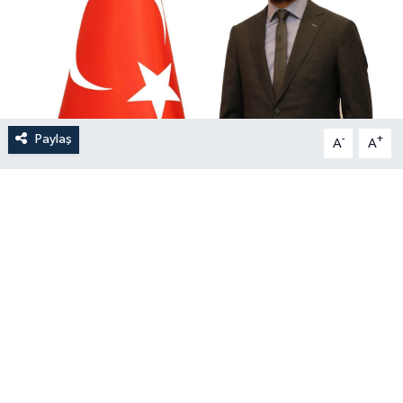
Paylaş
-
+
A
A